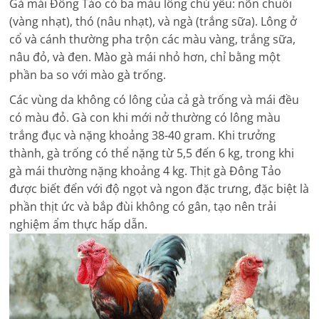
Gà mái Đông Tảo có ba màu lông chủ yếu: nõn chuối
(vàng nhạt), thó (nâu nhạt), và ngà (trắng sữa). Lông ở
cổ và cánh thường pha trộn các màu vàng, trắng sữa,
nâu đỏ, và đen. Mào gà mái nhỏ hơn, chỉ bằng một
phần ba so với mào gà trống.
Các vùng da không có lông của cả gà trống và mái đều
có màu đỏ. Gà con khi mới nở thường có lông màu
trắng đục và nặng khoảng 38-40 gram. Khi trưởng
thành, gà trống có thể nặng từ 5,5 đến 6 kg, trong khi
gà mái thường nặng khoảng 4 kg. Thịt gà Đông Tảo
được biết đến với độ ngọt và ngon đặc trưng, đặc biệt là
phần thịt ức và bắp đùi không có gân, tạo nên trải
nghiệm ẩm thực hấp dẫn.