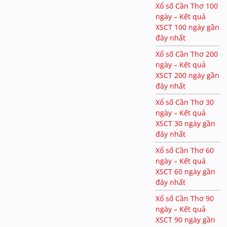
Xổ số Cần Thơ 100
ngày – Kết quả
XSCT 100 ngày gần
đây nhất
Xổ số Cần Thơ 200
ngày – Kết quả
XSCT 200 ngày gần
đây nhất
Xổ số Cần Thơ 30
ngày – Kết quả
XSCT 30 ngày gần
đây nhất
Xổ số Cần Thơ 60
ngày – Kết quả
XSCT 60 ngày gần
đây nhất
Xổ số Cần Thơ 90
ngày – Kết quả
XSCT 90 ngày gần