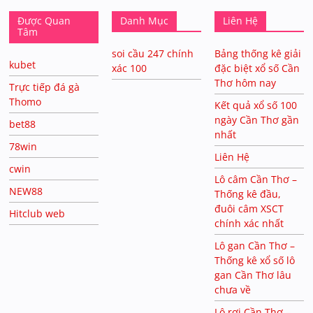
Được Quan
Danh Mục
Liên Hệ
Tâm
soi cầu 247 chính
Bảng thống kê giải
kubet
xác 100
đặc biệt xổ số Cần
Thơ hôm nay
Trực tiếp đá gà
Thomo
Kết quả xổ số 100
ngày Cần Thơ gần
bet88
nhất
78win
Liên Hệ
cwin
Lô câm Cần Thơ –
NEW88
Thống kê đầu,
đuôi câm XSCT
Hitclub web
chính xác nhất
Lô gan Cần Thơ –
Thống kê xổ số lô
gan Cần Thơ lâu
chưa về
Lô rơi Cần Thơ –