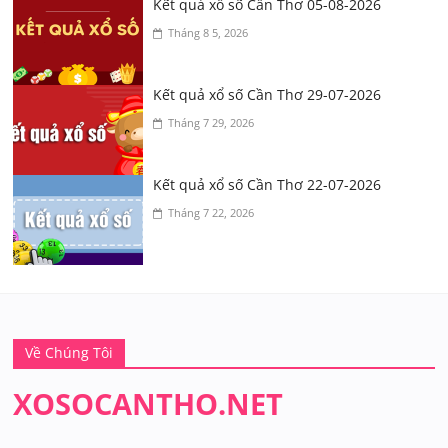
Kết quả xổ số Cần Thơ 05-08-2026
Tháng 8 5, 2026
Kết quả xổ số Cần Thơ 29-07-2026
Tháng 7 29, 2026
Kết quả xổ số Cần Thơ 22-07-2026
Tháng 7 22, 2026
Về Chúng Tôi
XOSOCANTHO.NET