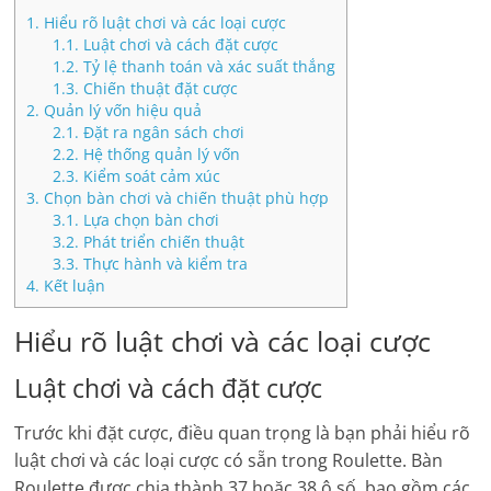
1.
Hiểu rõ luật chơi và các loại cược
1.1.
Luật chơi và cách đặt cược
1.2.
Tỷ lệ thanh toán và xác suất thắng
1.3.
Chiến thuật đặt cược
2.
Quản lý vốn hiệu quả
2.1.
Đặt ra ngân sách chơi
2.2.
Hệ thống quản lý vốn
2.3.
Kiểm soát cảm xúc
3.
Chọn bàn chơi và chiến thuật phù hợp
3.1.
Lựa chọn bàn chơi
3.2.
Phát triển chiến thuật
3.3.
Thực hành và kiểm tra
4.
Kết luận
Hiểu rõ luật chơi và các loại cược
Luật chơi và cách đặt cược
Trước khi đặt cược, điều quan trọng là bạn phải hiểu rõ
luật chơi và các loại cược có sẵn trong Roulette. Bàn
Roulette được chia thành 37 hoặc 38 ô số, bao gồm các