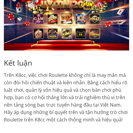
Kết luận
Trên K8cc, việc chơi Roulette không chỉ là may mắn mà
còn đòi hỏi chiến thuật và kiên nhẫn. Bằng cách hiểu rõ
luật chơi, quản lý vốn hiệu quả và chọn bàn chơi phù
hợp, bạn có cơ hội thắng lớn và trải nghiệm thú vị trên
nền tảng sòng bạc trực tuyến hàng đầu tại Việt Nam.
Hãy áp dụng những bí quyết trên và tận hưởng trò chơi
Roulette trên K8cc một cách thông minh và hiệu quả!