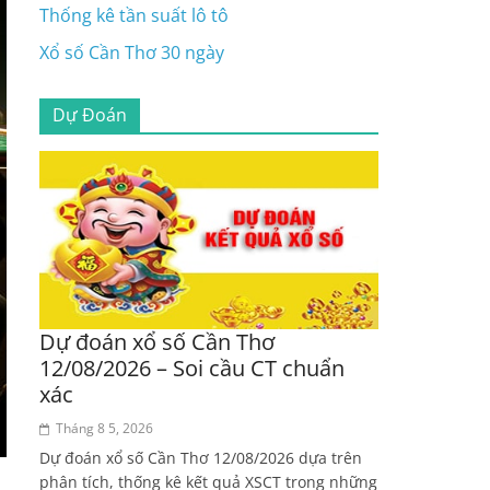
Thống kê tần suất lô tô
Xổ số Cần Thơ 30 ngày
Dự Đoán
Dự đoán xổ số Cần Thơ
12/08/2026 – Soi cầu CT chuẩn
xác
Tháng 8 5, 2026
Dự đoán xổ số Cần Thơ 12/08/2026 dựa trên
phân tích, thống kê kết quả XSCT trong những