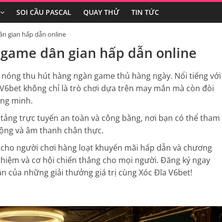
SOI CẦU PASCAL
QUAY THỬ
TIN TỨC
ân gian hấp dẫn online
 game dân gian hấp dẫn online
 nóng thu hút hàng ngàn game thủ hàng ngày. Nổi tiếng với
a V6bet không chỉ là trò chơi dựa trên may mắn mà còn đòi
ông minh.
 tảng trực tuyến an toàn và công bằng, nơi bạn có thể tham
 động và âm thanh chân thực.
cho người chơi hàng loạt khuyến mãi hấp dẫn và chương
nghiệm và cơ hội chiến thắng cho mọi người. Đăng ký ngay
 của những giải thưởng giá trị cùng Xóc Đĩa V6bet!