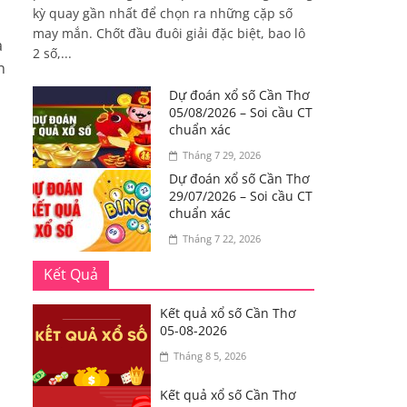
kỳ quay gần nhất để chọn ra những cặp số
may mắn. Chốt đầu đuôi giải đặc biệt, bao lô
a
2 số,...
n
Dự đoán xổ số Cần Thơ
05/08/2026 – Soi cầu CT
chuẩn xác
Tháng 7 29, 2026
Dự đoán xổ số Cần Thơ
29/07/2026 – Soi cầu CT
chuẩn xác
Tháng 7 22, 2026
Kết Quả
Kết quả xổ số Cần Thơ
05-08-2026
Tháng 8 5, 2026
Kết quả xổ số Cần Thơ