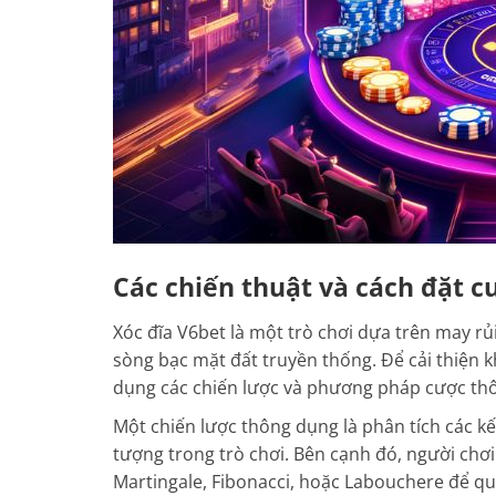
Các chiến thuật và cách đặt c
Xóc đĩa V6bet là một trò chơi dựa trên may r
sòng bạc mặt đất truyền thống. Để cải thiện k
dụng các chiến lược và phương pháp cược th
Một chiến lược thông dụng là phân tích các k
tượng trong trò chơi. Bên cạnh đó, người chơ
Martingale, Fibonacci, hoặc Labouchere để quả