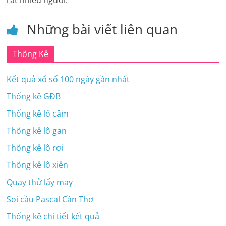
Những bài viết liên quan
Thống Kê
Kết quả xổ số 100 ngày gần nhất
Thống kê GĐB
Thống kê lô câm
Thống kê lô gan
Thống kê lô rơi
Thống kê lô xiên
Quay thử lấy may
Soi cầu Pascal Cần Thơ
Thống kê chi tiết kết quả