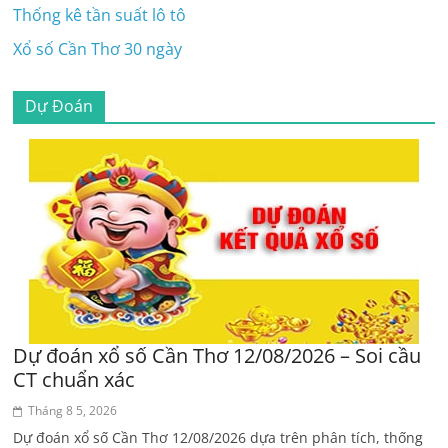
Thống kê tần suất lô tô
Xổ số Cần Thơ 30 ngày
Dự Đoán
Dự đoán xổ số Cần Thơ 12/08/2026 – Soi cầu
CT chuẩn xác
Tháng 8 5, 2026
Dự đoán xổ số Cần Thơ 12/08/2026 dựa trên phân tích, thống