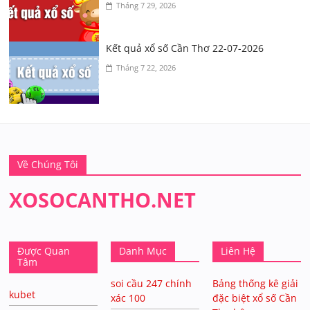
Tháng 7 29, 2026
Kết quả xổ số Cần Thơ 22-07-2026
Tháng 7 22, 2026
Về Chúng Tôi
XOSOCANTHO.NET
Được Quan
Danh Mục
Liên Hệ
Tâm
soi cầu 247 chính
Bảng thống kê giải
kubet
xác 100
đặc biệt xổ số Cần