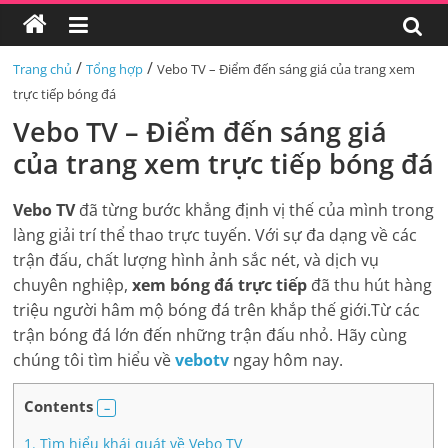
/
/
Trang chủ
Tổng hợp
Vebo TV – Điểm đến sáng giá của trang xem
trực tiếp bóng đá
Vebo TV – Điểm đến sáng giá
của trang xem trực tiếp bóng đá
Vebo TV
đã từng bước khẳng định vị thế của mình trong
làng giải trí thể thao trực tuyến. Với sự đa dạng về các
trận đấu, chất lượng hình ảnh sắc nét, và dịch vụ
chuyên nghiệp,
xem bóng đá trực tiếp
đã thu hút hàng
triệu người hâm mộ bóng đá trên khắp thế giới.Từ các
trận bóng đá lớn đến những trận đấu nhỏ. Hãy cùng
chúng tôi tìm hiểu về
vebotv
ngay hôm nay.
Contents
1.
Tìm hiểu khái quát về Vebo TV