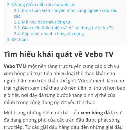
2.
Những điểm nổi trội của website
2.1.
Bình luận viên chuyên môn cùng nghiên cứu sâu
sắc
2.2.
Mã hóa bảo mật riêng tư
2.3.
Giao diện thân thiện và dễ sử dụng tại Vebo TV
2.4.
Cập nhật nhanh chóng đa dạng
3.
Kết luận
Tìm hiểu khái quát về Vebo TV
Vebo TV
là một nền tảng trực tuyến cung cấp dịch vụ
xem bóng đá trực tiếp nhiều loại thể thao khác cho
người hâm mộ trên khắp thế giới. Với sứ mệnh làm cho
trải nghiệm xem thể thao trở nên tiện lợi thú vị hơn bao
giờ hết, nơi đây đã từng bước khẳng định vị thế của
mình trong cộng đồng người yêu thể thao.
Một trong những điểm nổi bật của
xem bóng đá
là sự
đa dạng phong phú của các trận đấu được phát sóng
trực tiếp. Từ các giải đấu hàng đầu đến những giải đấu