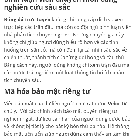
nghiên cứu sâu sắc
Bóng đá trực tuyến
không chỉ cung cấp dịch vụ xem
trực tiếp các trận đấu, mà còn có đội ngũ bình luận viên
nhà phân tích chuyên nghiệp. Những chuyên gia này
không chỉ giúp người dùng hiểu rõ hơn về các tình
huống trên sân cỏ, mà còn đem lại cái nhìn sâu sắc về
chiến thuật, thành tích của từng đội bóng và cầu thủ.
Bằng cách này, người dùng không chỉ xem trận đấu mà
còn được trải nghiệm một loạt thông tin bổ ích phân
tích chuyên sâu.
Mã hóa bảo mật riêng tư
Việc bảo mật của dữ liệu người chơi rất được
Vebo TV
chú ý
.
Với các chính sách bảo mật quyền riêng tư
nghiêm ngặt, dữ liệu cá nhân của người dùng được bảo
vệ không bị tiết lộ cho bất kỳ bên thứ ba nào. Hệ thống
bảo mật tiên tiến giúp người dùng cảm thấy an tâm khi