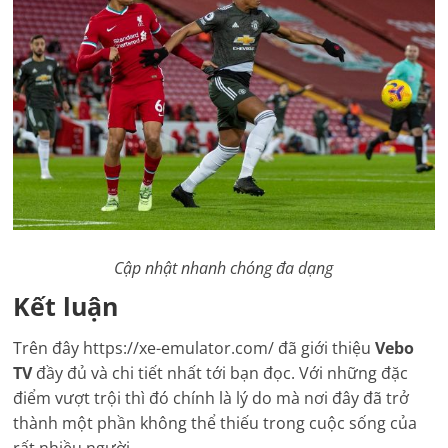
Cập nhật nhanh chóng đa dạng
Kết luận
Trên đây https://xe-emulator.com/ đã giới thiệu
Vebo
TV
đầy đủ và chi tiết nhất tới bạn đọc. Với những đặc
điểm vượt trội thì đó chính là lý do mà nơi đây đã trở
thành một phần không thể thiếu trong cuộc sống của
rất nhiều người.