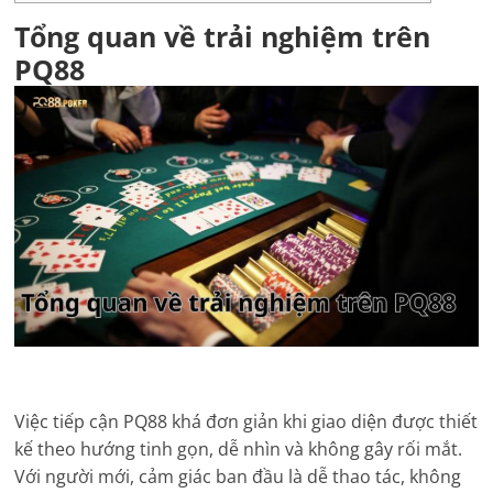
Tổng quan về trải nghiệm trên
PQ88
Việc tiếp cận PQ88 khá đơn giản khi giao diện được thiết
kế theo hướng tinh gọn, dễ nhìn và không gây rối mắt.
Với người mới, cảm giác ban đầu là dễ thao tác, không