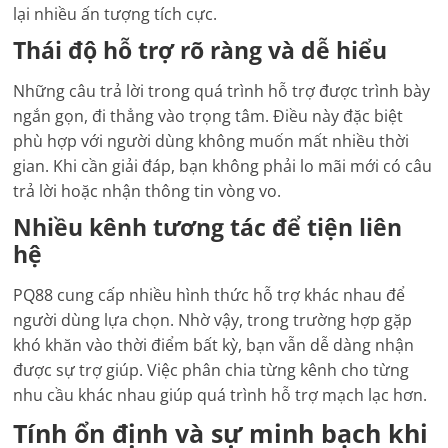
lại nhiều ấn tượng tích cực.
Thái độ hỗ trợ rõ ràng và dễ hiểu
Những câu trả lời trong quá trình hỗ trợ được trình bày
ngắn gọn, đi thẳng vào trọng tâm. Điều này đặc biệt
phù hợp với người dùng không muốn mất nhiều thời
gian. Khi cần giải đáp, bạn không phải lo mãi mới có câu
trả lời hoặc nhận thông tin vòng vo.
Nhiều kênh tương tác để tiện liên
hệ
PQ88 cung cấp nhiều hình thức hỗ trợ khác nhau để
người dùng lựa chọn. Nhờ vậy, trong trường hợp gặp
khó khăn vào thời điểm bất kỳ, bạn vẫn dễ dàng nhận
được sự trợ giúp. Việc phân chia từng kênh cho từng
nhu cầu khác nhau giúp quá trình hỗ trợ mạch lạc hơn.
Tính ổn định và sự minh bạch khi