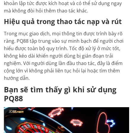
khoản lập tức được kích hoạt và có thể sử dụng ngay
mà không đòi hỏi thêm thao tác khác.
Hiệu quả trong thao tác nạp và rút
Trong mục giao dịch, mọi thông tin được trình bày rõ
ràng. PQ88 tập trung vào sự minh bạch để người chơi
hiểu được toàn bộ quy trình. Tốc độ xử lý ở mức tốt,
không kéo dài khiến người dùng bị gián đoạn trải
nghiệm. Với người dùng lần đầu thao tác, đây là điểm
cộng lớn vì không phải liên tục hỏi lại hoặc tìm thêm
hướng dẫn.
Bạn sẽ tìm thấy gì khi sử dụng
PQ88