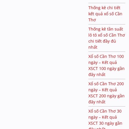
Thống kê chi tiết
kết quả xổ số Cần
Thơ
Thống kê tần suất
lô tô xổ số Cần Thơ
chi tiết đầy đủ
nhất
Xổ số Cần Thơ 100
ngày – Kết quả
XSCT 100 ngày gần
đây nhất
Xổ số Cần Thơ 200
ngày – Kết quả
XSCT 200 ngày gần
đây nhất
Xổ số Cần Thơ 30
ngày – Kết quả
XSCT 30 ngày gần