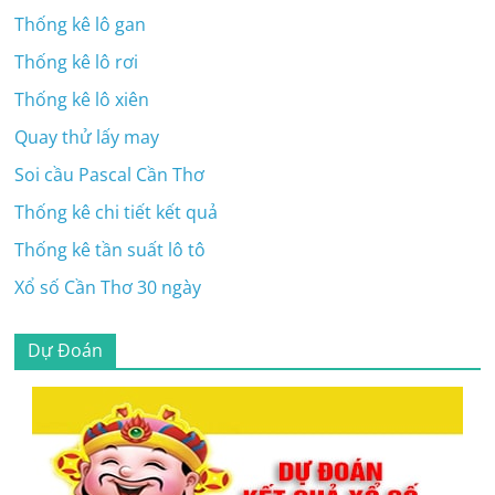
Thống kê lô gan
Thống kê lô rơi
Thống kê lô xiên
Quay thử lấy may
Soi cầu Pascal Cần Thơ
Thống kê chi tiết kết quả
Thống kê tần suất lô tô
Xổ số Cần Thơ 30 ngày
Dự Đoán