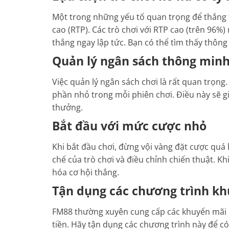
Một trong những yếu tố quan trọng để thắng tr
cao (RTP). Các trò chơi với RTP cao (trên 96%
thắng ngay lập tức. Bạn có thể tìm thấy thôn
Quản lý ngân sách thông min
Việc quản lý ngân sách chơi là rất quan trọng
phần nhỏ trong mỗi phiên chơi. Điều này sẽ giú
thưởng.
Bắt đầu với mức cược nhỏ
Khi bắt đầu chơi, đừng vội vàng đặt cược quá
chế của trò chơi và điều chỉnh chiến thuật. K
hóa cơ hội thắng.
Tận dụng các chương trình k
FM88 thường xuyên cung cấp các khuyến mãi 
tiền. Hãy tận dụng các chương trình này để c