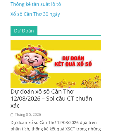
Thống kê tần suất lô tô
Xổ số Cần Thơ 30 ngày
Dự Đoán
Dự đoán xổ số Cần Thơ
12/08/2026 – Soi cầu CT chuẩn
xác
Tháng 8 5, 2026
Dự đoán xổ số Cần Thơ 12/08/2026 dựa trên
phân tích, thống kê kết quả XSCT trong những