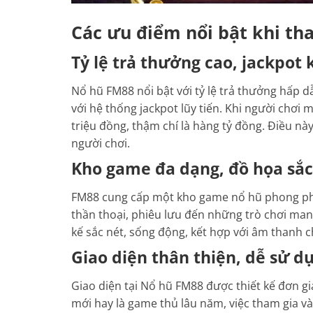
Các ưu điểm nổi bật khi th
Tỷ lệ trả thưởng cao, jackpot
Nổ hũ FM88 nổi bật với tỷ lệ trả thưởng hấp dẫ
với hệ thống jackpot lũy tiến. Khi người chơi 
triệu đồng, thậm chí là hàng tỷ đồng. Điều n
người chơi.
Kho game đa dạng, đồ họa sắc
FM88 cung cấp một kho game nổ hũ phong phú, 
thần thoại, phiêu lưu đến những trò chơi man
kế sắc nét, sống động, kết hợp với âm thanh 
Giao diện thân thiện, dễ sử d
Giao diện tại Nổ hũ FM88 được thiết kế đơn g
mới hay là game thủ lâu năm, việc tham gia vào