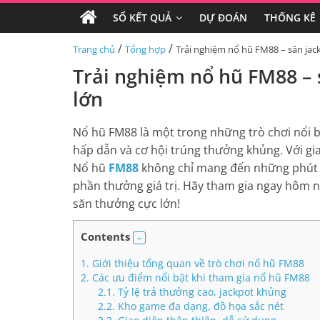
SỔ KẾT QUẢ
DỰ ĐOÁN
THỐNG KÊ
/
/
Trang chủ
Tổng hợp
Trải nghiệm nổ hũ FM88 – săn jac
Trải nghiệm nổ hũ FM88 – 
lớn
Nổ hũ FM88 là một trong những trò chơi nổi b
hấp dẫn và cơ hội trúng thưởng khủng. Với gia
Nổ hũ
FM88
không chỉ mang đến những phút gi
phần thưởng giá trị. Hãy tham gia ngay hôm 
săn thưởng cực lớn!
Contents
1.
Giới thiệu tổng quan về trò chơi nổ hũ FM88
2.
Các ưu điểm nổi bật khi tham gia nổ hũ FM88
2.1.
Tỷ lệ trả thưởng cao, jackpot khủng
2.2.
Kho game đa dạng, đồ họa sắc nét