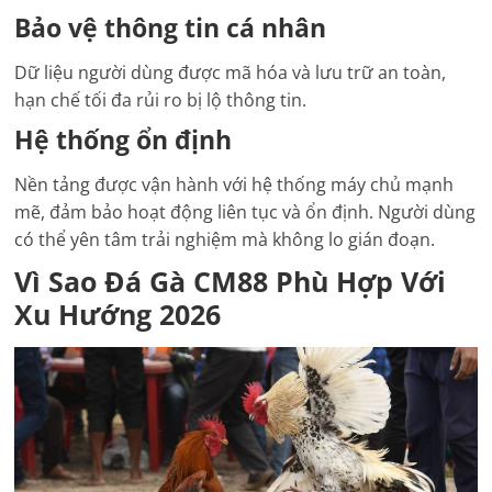
Bảo vệ thông tin cá nhân
Dữ liệu người dùng được mã hóa và lưu trữ an toàn,
hạn chế tối đa rủi ro bị lộ thông tin.
Hệ thống ổn định
Nền tảng được vận hành với hệ thống máy chủ mạnh
mẽ, đảm bảo hoạt động liên tục và ổn định. Người dùng
có thể yên tâm trải nghiệm mà không lo gián đoạn.
Vì Sao Đá Gà CM88 Phù Hợp Với
Xu Hướng 2026