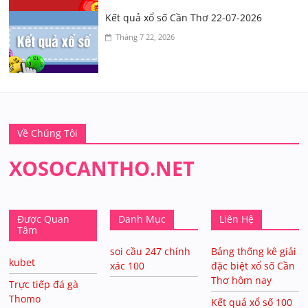
Kết quả xổ số Cần Thơ 22-07-2026
Tháng 7 22, 2026
Về Chúng Tôi
XOSOCANTHO.NET
Được Quan
Danh Mục
Liên Hệ
Tâm
soi cầu 247 chính
Bảng thống kê giải
kubet
xác 100
đặc biệt xổ số Cần
Thơ hôm nay
Trực tiếp đá gà
Thomo
Kết quả xổ số 100