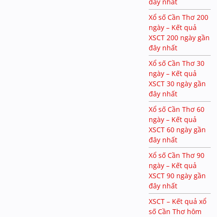
đây nhất
Xổ số Cần Thơ 200
ngày – Kết quả
XSCT 200 ngày gần
đây nhất
Xổ số Cần Thơ 30
ngày – Kết quả
XSCT 30 ngày gần
đây nhất
Xổ số Cần Thơ 60
ngày – Kết quả
XSCT 60 ngày gần
đây nhất
Xổ số Cần Thơ 90
ngày – Kết quả
XSCT 90 ngày gần
đây nhất
XSCT – Kết quả xổ
số Cần Thơ hôm