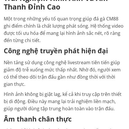
Thanh Đỉnh Cao
Một trong những yếu tố quan trọng giúp đá gà CM88
ghi điểm chính là chất lượng phát sóng. Hệ thống video
được tối ưu hóa để mang lại hình ảnh sắc nét, rõ ràng
đến từng chi tiết.
Công nghệ truyền phát hiện đại
Nền tảng sử dụng công nghệ livestream tiên tiến giúp
giảm độ trễ xuống mức thấp nhất. Nhờ đó, người xem
có thể theo dõi trận đấu gần như đồng thời với thời
gian thực.
Hình ảnh không bị giật lag, kể cả khi truy cập trên thiết
bị di động. Điều này mang lại trải nghiệm liền mạch,
giúp người dùng tập trung hoàn toàn vào trận đấu.
Âm thanh chân thực