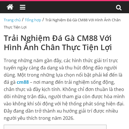
/
/
Trang chủ
Tổng hợp
Trải Nghiệm Đá Gà CM88 Với Hình Ảnh Chân
Thực Tiện Lợi
Trải Nghiệm Đá Gà CM88 Với
Hình Ảnh Chân Thực Tiện Lợi
Trong những năm gần đây, các hình thức giải trí trực
tuyến ngày càng đa dạng và thu hút đông đảo người
dùng. Một trong những lựa chọn nổi bật phải kể đến là
đá gà
cm88
– nơi mang đến trải nghiệm sống động,
chân thực và đầy kịch tính. Không chỉ đơn thuần là theo
dõi những trận đấu, người tham gia còn được hòa mình
vào không khí sôi động với hệ thống phát sóng hiện đại.
Đây đang dần trở thành xu hướng giải trí được nhiều
người yêu thích trong năm 2026.