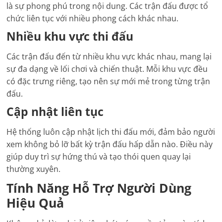
là sự phong phú trong nội dung. Các trận đấu được tổ
chức liên tục với nhiều phong cách khác nhau.
Nhiều khu vực thi đấu
Các trận đấu đến từ nhiều khu vực khác nhau, mang lại
sự đa dạng về lối chơi và chiến thuật. Mỗi khu vực đều
có đặc trưng riêng, tạo nên sự mới mẻ trong từng trận
đấu.
Cập nhật liên tục
Hệ thống luôn cập nhật lịch thi đấu mới, đảm bảo người
xem không bỏ lỡ bất kỳ trận đấu hấp dẫn nào. Điều này
giúp duy trì sự hứng thú và tạo thói quen quay lại
thường xuyên.
Tính Năng Hỗ Trợ Người Dùng
Hiệu Quả