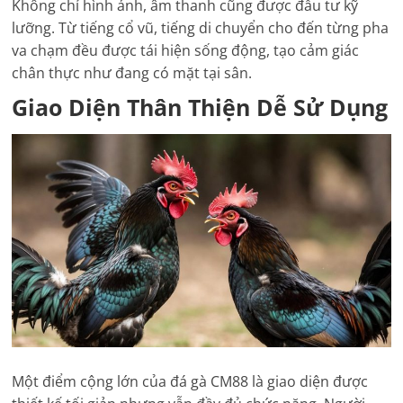
Không chỉ hình ảnh, âm thanh cũng được đầu tư kỹ
lưỡng. Từ tiếng cổ vũ, tiếng di chuyển cho đến từng pha
va chạm đều được tái hiện sống động, tạo cảm giác
chân thực như đang có mặt tại sân.
Giao Diện Thân Thiện Dễ Sử Dụng
Một điểm cộng lớn của đá gà CM88 là giao diện được