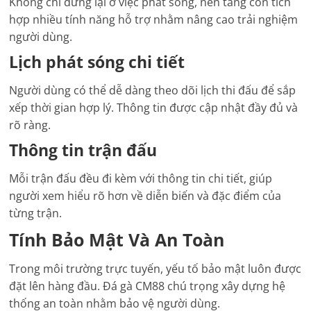
Không chỉ dừng lại ở việc phát sóng, nền tảng còn tích
hợp nhiều tính năng hỗ trợ nhằm nâng cao trải nghiệm
người dùng.
Lịch phát sóng chi tiết
Người dùng có thể dễ dàng theo dõi lịch thi đấu để sắp
xếp thời gian hợp lý. Thông tin được cập nhật đầy đủ và
rõ ràng.
Thông tin trận đấu
Mỗi trận đấu đều đi kèm với thông tin chi tiết, giúp
người xem hiểu rõ hơn về diễn biến và đặc điểm của
từng trận.
Tính Bảo Mật Và An Toàn
Trong môi trường trực tuyến, yếu tố bảo mật luôn được
đặt lên hàng đầu. Đá gà CM88 chú trọng xây dựng hệ
thống an toàn nhằm bảo vệ người dùng.