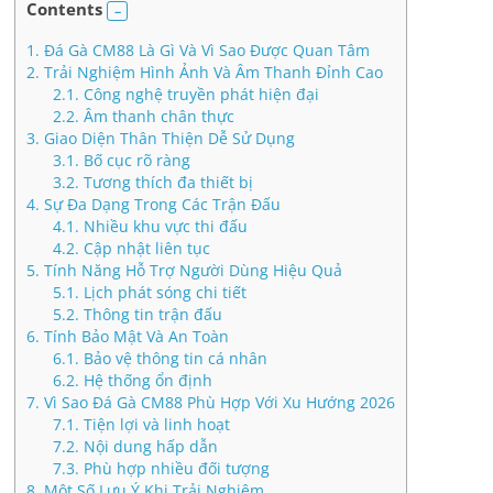
Contents
1.
Đá Gà CM88 Là Gì Và Vì Sao Được Quan Tâm
2.
Trải Nghiệm Hình Ảnh Và Âm Thanh Đỉnh Cao
2.1.
Công nghệ truyền phát hiện đại
2.2.
Âm thanh chân thực
3.
Giao Diện Thân Thiện Dễ Sử Dụng
3.1.
Bố cục rõ ràng
3.2.
Tương thích đa thiết bị
4.
Sự Đa Dạng Trong Các Trận Đấu
4.1.
Nhiều khu vực thi đấu
4.2.
Cập nhật liên tục
5.
Tính Năng Hỗ Trợ Người Dùng Hiệu Quả
5.1.
Lịch phát sóng chi tiết
5.2.
Thông tin trận đấu
6.
Tính Bảo Mật Và An Toàn
6.1.
Bảo vệ thông tin cá nhân
6.2.
Hệ thống ổn định
7.
Vì Sao Đá Gà CM88 Phù Hợp Với Xu Hướng 2026
7.1.
Tiện lợi và linh hoạt
7.2.
Nội dung hấp dẫn
7.3.
Phù hợp nhiều đối tượng
8.
Một Số Lưu Ý Khi Trải Nghiệm