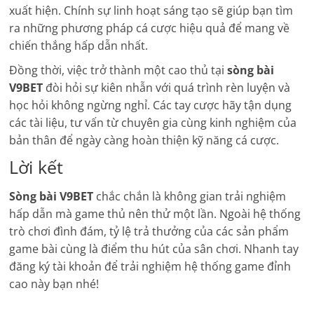
xuất hiện. Chính sự linh hoạt sáng tạo sẽ giúp bạn tìm
ra những phương pháp cá cược hiệu quả để mang về
chiến thắng hấp dẫn nhất.
Đồng thời, việc trở thành một cao thủ tại
sòng bài
V9BET
đòi hỏi sự kiên nhẫn với quá trình rèn luyện và
học hỏi không ngừng nghỉ. Các tay cược hãy tận dụng
các tài liệu, tư vấn từ chuyên gia cùng kinh nghiệm của
bản thân để ngày càng hoàn thiện kỹ năng cá cược.
Lời kết
Sòng bài V9BET
chắc chắn là không gian trải nghiệm
hấp dẫn mà game thủ nên thử một lần. Ngoài hệ thống
trò chơi đình đám, tỷ lệ trả thưởng của các sản phẩm
game bài cùng là điểm thu hút của sân chơi. Nhanh tay
đăng ký tài khoản để trải nghiệm hệ thống game đỉnh
cao này bạn nhé!