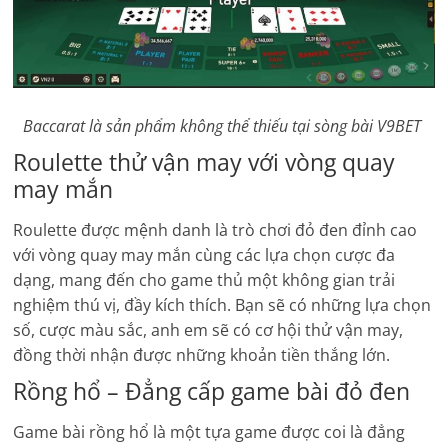
Baccarat là sản phẩm không thể thiếu tại sòng bài V9BET
Roulette thử vận may với vòng quay
may mắn
Roulette được mệnh danh là trò chơi đỏ đen đỉnh cao
với vòng quay may mắn cùng các lựa chọn cược đa
dạng, mang đến cho game thủ một không gian trải
nghiệm thú vị, đầy kích thích. Bạn sẽ có những lựa chọn
số, cược màu sắc, anh em sẽ có cơ hội thử vận may,
đồng thời nhận được những khoản tiền thắng lớn.
Rồng hổ – Đẳng cấp game bài đỏ đen
Game bài rồng hổ là một tựa game được coi là đẳng