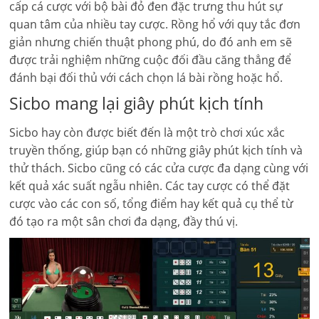
cấp cá cược với bộ bài đỏ đen đặc trưng thu hút sự
quan tâm của nhiều tay cược. Rồng hổ với quy tắc đơn
giản nhưng chiến thuật phong phú, do đó anh em sẽ
được trải nghiệm những cuộc đối đầu căng thẳng để
đánh bại đối thủ với cách chọn lá bài rồng hoặc hổ.
Sicbo mang lại giây phút kịch tính
Sicbo hay còn được biết đến là một trò chơi xúc xắc
truyền thống, giúp bạn có những giây phút kịch tính và
thử thách. Sicbo cũng có các cửa cược đa dạng cùng với
kết quả xác suất ngẫu nhiên. Các tay cược có thể đặt
cược vào các con số, tổng điểm hay kết quả cụ thể từ
đó tạo ra một sân chơi đa dạng, đầy thú vị.