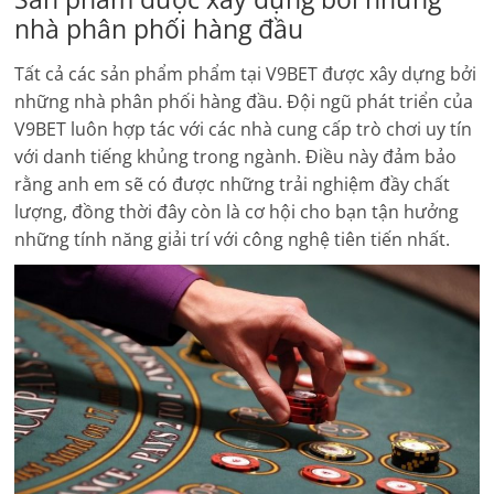
nhà phân phối hàng đầu
Tất cả các sản phẩm phẩm tại V9BET được xây dựng bởi
những nhà phân phối hàng đầu. Đội ngũ phát triển của
V9BET luôn hợp tác với các nhà cung cấp trò chơi uy tín
với danh tiếng khủng trong ngành. Điều này đảm bảo
rằng anh em sẽ có được những trải nghiệm đầy chất
lượng, đồng thời đây còn là cơ hội cho bạn tận hưởng
những tính năng giải trí với công nghệ tiên tiến nhất.