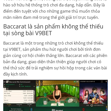
hào sở hữu hệ thống trò chơi đa dạng, hấp dẫn. Đây là
điểm đến tuyệt vời cho những game thủ muốn thỏa
mãn niềm đam mê trong thế giới giải trí trực tuyến.
Baccarat là sản phẩm không thể thiếu
tại sòng bài V9BET
Baccarat là một trong những trò chơi không thể thiếu
tại V9BET, sản phẩm thu hút người chơi bởi tính đơn
giản cùng cơ hội chiến thắng lớn. Baccarat với các phiên
bản đa dạng, giao diện thân thiện giúp người chơi có
thể thử sức để trải nghiệm sự hồi hộp trong các ván bài
đầy kịch tính.