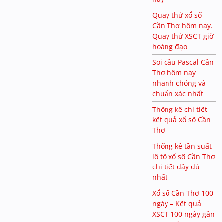
Quay thử xổ số
Cần Thơ hôm nay.
Quay thử XSCT giờ
hoàng đạo
Soi cầu Pascal Cần
Thơ hôm nay
nhanh chóng và
chuẩn xác nhất
Thống kê chi tiết
kết quả xổ số Cần
Thơ
Thống kê tần suất
lô tô xổ số Cần Thơ
chi tiết đầy đủ
nhất
Xổ số Cần Thơ 100
ngày – Kết quả
XSCT 100 ngày gần