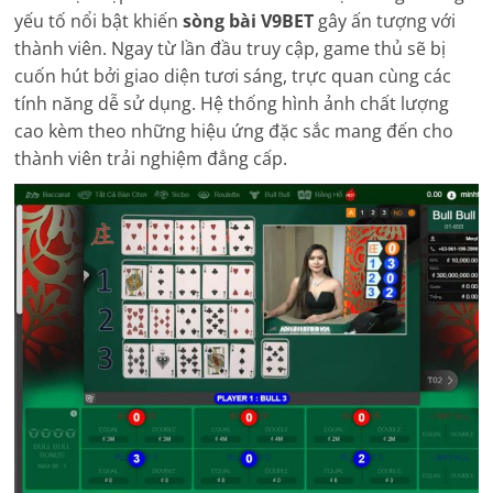
yếu tố nổi bật khiến
sòng bài V9BET
gây ấn tượng với
thành viên. Ngay từ lần đầu truy cập, game thủ sẽ bị
cuốn hút bởi giao diện tươi sáng, trực quan cùng các
tính năng dễ sử dụng. Hệ thống hình ảnh chất lượng
cao kèm theo những hiệu ứng đặc sắc mang đến cho
thành viên trải nghiệm đẳng cấp.