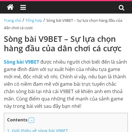
/
/
Trang chủ
Tổng hợp
Sòng bài V9BET – Sự lựa chọn hàng đầu của
dân chơi cá cược
Sòng bài V9BET – Sự lựa chọn
hàng đầu của dân chơi cá cược
Sòng bài V9BET
được nhiều người chơi biết đến là sảnh
game đình đám với sự xuất hiện của nhiều tựa game
mới mẻ, độc nhất vô nhị. Chính vì vậy, nếu bạn là thành
viên có niềm đam mê với game bài trực tuyến chắc
chắn sòng bài tại nhà cái V9BET sẽ khiến anh em thoả
mãn. Cùng điểm qua những thế mạnh của sảnh game
này trong bài viết sau đây bạn nhé!
Contents
1.
Giới thiệu về sòng bài V9BET