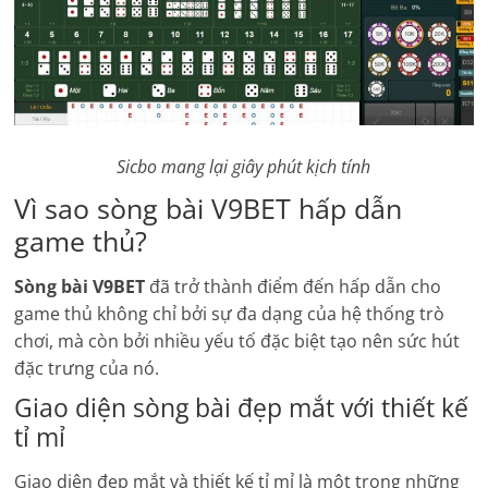
Sicbo mang lại giây phút kịch tính
Vì sao sòng bài V9BET hấp dẫn
game thủ?
Sòng bài V9BET
đã trở thành điểm đến hấp dẫn cho
game thủ không chỉ bởi sự đa dạng của hệ thống trò
chơi, mà còn bởi nhiều yếu tố đặc biệt tạo nên sức hút
đặc trưng của nó.
Giao diện sòng bài đẹp mắt với thiết kế
tỉ mỉ
Giao diện đẹp mắt và thiết kế tỉ mỉ là một trong những