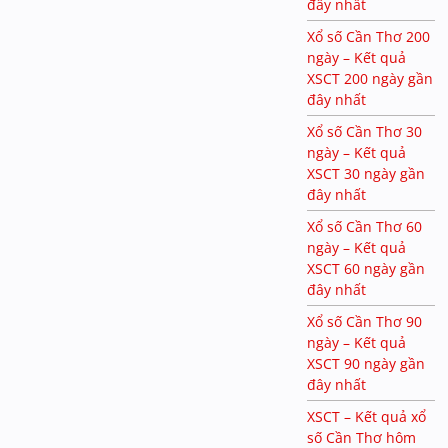
đây nhất
Xổ số Cần Thơ 200
ngày – Kết quả
XSCT 200 ngày gần
đây nhất
Xổ số Cần Thơ 30
ngày – Kết quả
XSCT 30 ngày gần
đây nhất
Xổ số Cần Thơ 60
ngày – Kết quả
XSCT 60 ngày gần
đây nhất
Xổ số Cần Thơ 90
ngày – Kết quả
XSCT 90 ngày gần
đây nhất
XSCT – Kết quả xổ
số Cần Thơ hôm