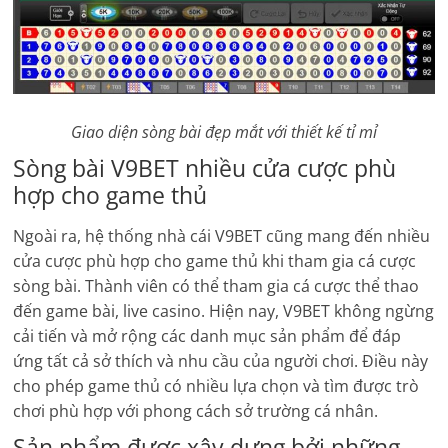
Giao diện sòng bài đẹp mắt với thiết kế tỉ mỉ
Sòng bài V9BET nhiều cửa cược phù
hợp cho game thủ
Ngoài ra, hệ thống nhà cái V9BET cũng mang đến nhiều
cửa cược phù hợp cho game thủ khi tham gia cá cược
sòng bài. Thành viên có thể tham gia cá cược thể thao
đến game bài, live casino. Hiện nay, V9BET không ngừng
cải tiến và mở rộng các danh mục sản phẩm để đáp
ứng tất cả sở thích và nhu cầu của người chơi. Điều này
cho phép game thủ có nhiều lựa chọn và tìm được trò
chơi phù hợp với phong cách sở trường cá nhân.
Sản phẩm được xây dựng bởi những