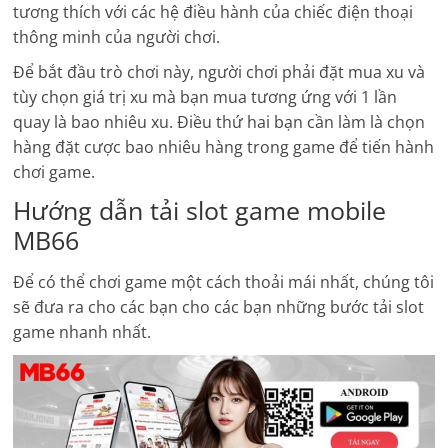
tương thích với các hệ điều hành của chiếc điện thoại
thông minh của người chơi.
Để bắt đầu trò chơi này, người chơi phải đặt mua xu và
tùy chọn giá trị xu mà bạn mua tương ứng với 1 lần
quay là bao nhiêu xu. Điều thứ hai bạn cần làm là chọn
hàng đặt cược bao nhiêu hàng trong game để tiến hành
chơi game.
Hướng dẫn tải slot game mobile
MB66
Để có thể chơi game một cách thoải mái nhất, chúng tôi
sẽ đưa ra cho các bạn cho các bạn những bước tải slot
game nhanh nhất.