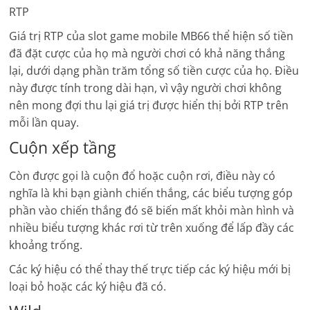
RTP
Giá trị RTP của slot game mobile MB66 thể hiện số tiền
đã đặt cược của họ mà người chơi có khả năng thắng
lại, dưới dạng phần trăm tổng số tiền cược của họ. Điều
này được tính trong dài hạn, vì vậy người chơi không
nên mong đợi thu lại giá trị được hiển thị bởi RTP trên
mỗi lần quay.
Cuộn xếp tầng
Còn được gọi là cuộn đổ hoặc cuộn rơi, điều này có
nghĩa là khi bạn giành chiến thắng, các biểu tượng góp
phần vào chiến thắng đó sẽ biến mất khỏi màn hình và
nhiều biểu tượng khác rơi từ trên xuống để lấp đầy các
khoảng trống.
Các ký hiệu có thể thay thế trực tiếp các ký hiệu mới bị
loại bỏ hoặc các ký hiệu đã có.