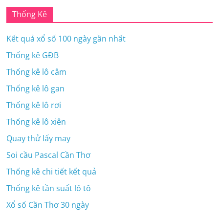
Thống Kê
Kết quả xổ số 100 ngày gần nhất
Thống kê GĐB
Thống kê lô câm
Thống kê lô gan
Thống kê lô rơi
Thống kê lô xiên
Quay thử lấy may
Soi cầu Pascal Cần Thơ
Thống kê chi tiết kết quả
Thống kê tần suất lô tô
Xổ số Cần Thơ 30 ngày