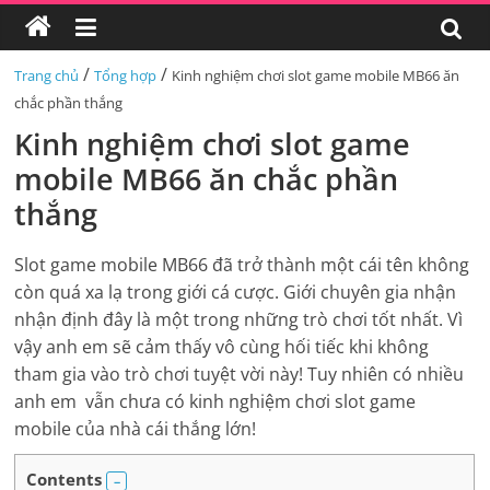
/
/
Trang chủ
Tổng hợp
Kinh nghiệm chơi slot game mobile MB66 ăn
chắc phần thắng
Kinh nghiệm chơi slot game
mobile MB66 ăn chắc phần
thắng
Slot game mobile MB66 đã trở thành một cái tên không
còn quá xa lạ trong giới cá cược. Giới chuyên gia nhận
nhận định đây là một trong những trò chơi tốt nhất. Vì
vậy anh em sẽ cảm thấy vô cùng hối tiếc khi không
tham gia vào trò chơi tuyệt vời này! Tuy nhiên có nhiều
anh em vẫn chưa có kinh nghiệm chơi slot game
mobile của nhà cái thắng lớn!
Contents