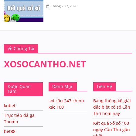
Tháng 7 22, 2026
Về Chúng Tôi
XOSOCANTHO.NET
Được Quan
Danh Mục
Liên Hệ
Tâm
soi cầu 247 chính
Bảng thống kê giải
kubet
xác 100
đặc biệt xổ số Cần
Thơ hôm nay
Trực tiếp đá gà
Thomo
Kết quả xổ số 100
ngày Cần Thơ gần
bet88
nhất