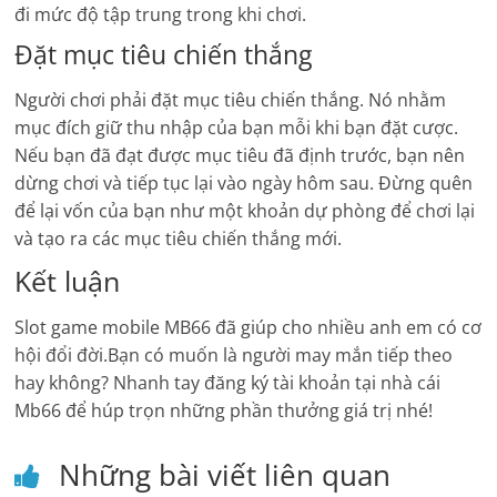
đi mức độ tập trung trong khi chơi.
Đặt mục tiêu chiến thắng
Người chơi phải đặt mục tiêu chiến thắng. Nó nhằm
mục đích giữ thu nhập của bạn mỗi khi bạn đặt cược.
Nếu bạn đã đạt được mục tiêu đã định trước, bạn nên
dừng chơi và tiếp tục lại vào ngày hôm sau. Đừng quên
để lại vốn của bạn như một khoản dự phòng để chơi lại
và tạo ra các mục tiêu chiến thắng mới.
Kết luận
Slot game mobile MB66 đã giúp cho nhiều anh em có cơ
hội đổi đời.Bạn có muốn là người may mắn tiếp theo
hay không? Nhanh tay đăng ký tài khoản tại nhà cái
Mb66 để húp trọn những phần thưởng giá trị nhé!
Những bài viết liên quan