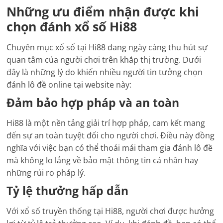
Những ưu điểm nhận được khi
chọn đánh xổ số Hi88
Chuyên mục xổ số tại Hi88 đang ngày càng thu hút sự
quan tâm của người chơi trên khắp thị trường. Dưới
đây là những lý do khiến nhiều người tin tưởng chọn
đánh lô đề online tại website này:
Đảm bảo hợp pháp và an toàn
Hi88 là một nền tảng giải trí hợp pháp, cam kết mang
đến sự an toàn tuyệt đối cho người chơi. Điều này đồng
nghĩa với việc bạn có thể thoải mái tham gia đánh lô đề
mà không lo lắng về bảo mật thông tin cá nhân hay
những rủi ro pháp lý.
Tỷ lệ thưởng hấp dẫn
Với xổ số truyền thống tại Hi88, người chơi được hưởng