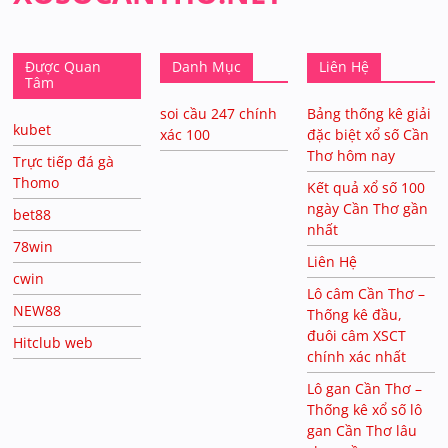
Được Quan
Danh Mục
Liên Hệ
Tâm
soi cầu 247 chính
Bảng thống kê giải
kubet
xác 100
đặc biệt xổ số Cần
Thơ hôm nay
Trực tiếp đá gà
Thomo
Kết quả xổ số 100
ngày Cần Thơ gần
bet88
nhất
78win
Liên Hệ
cwin
Lô câm Cần Thơ –
NEW88
Thống kê đầu,
đuôi câm XSCT
Hitclub web
chính xác nhất
Lô gan Cần Thơ –
Thống kê xổ số lô
gan Cần Thơ lâu