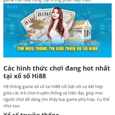
game mà Hi88 cung cấp trong phần tiếp theo.
Các hình thức chơi đang hot nhất
tại xổ số Hi88
Hệ thống game xổ số tại Hi88 nổi bật với sự kết hợp
giữa các trò chơi truyền thống và hiện đại, giúp mọi
người chơi dễ dàng tìm thấy loại game phù hợp. Cụ thể
như sau:
Xổ số truyền thống