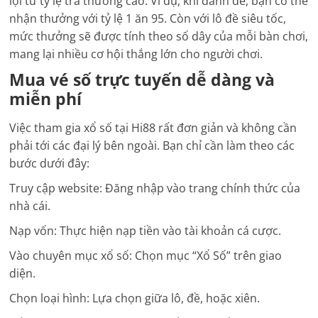
lợi từ tỷ lệ trả thưởng cao. Ví dụ, khi đánh đề, bạn có thể
nhận thưởng với tỷ lệ 1 ăn 95. Còn với lô đề siêu tốc,
mức thưởng sẽ được tính theo số dây của mỗi bàn chơi,
mang lại nhiều cơ hội thắng lớn cho người chơi.
Mua vé số trực tuyến dễ dàng và
miễn phí
Việc tham gia xổ số tại Hi88 rất đơn giản và không cần
phải tới các đại lý bên ngoài. Bạn chỉ cần làm theo các
bước dưới đây:
Truy cập website: Đăng nhập vào trang chính thức của
nhà cái.
Nạp vốn: Thực hiện nạp tiền vào tài khoản cá cược.
Vào chuyên mục xổ số: Chọn mục “Xổ Số” trên giao
diện.
Chọn loại hình: Lựa chọn giữa lô, đề, hoặc xiên.