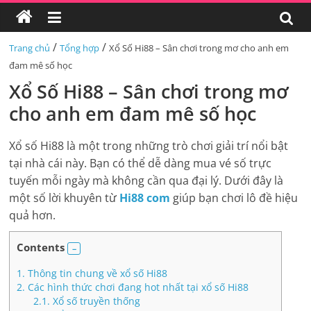
/
/
Trang chủ
Tổng hợp
Xổ Số Hi88 – Sân chơi trong mơ cho anh em
đam mê số học
Xổ Số Hi88 – Sân chơi trong mơ
cho anh em đam mê số học
Xổ số Hi88 là một trong những trò chơi giải trí nổi bật
tại nhà cái này. Bạn có thể dễ dàng mua vé số trực
tuyến mỗi ngày mà không cần qua đại lý. Dưới đây là
một số lời khuyên từ
Hi88 com
giúp bạn chơi lô đề hiệu
quả hơn.
Contents
1.
Thông tin chung về xổ số Hi88
2.
Các hình thức chơi đang hot nhất tại xổ số Hi88
2.1.
Xổ số truyền thống