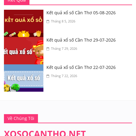
Kết quả xổ số Cần Thơ 05-08-2026
Tháng 8 5, 2026
Kết quả xổ số Cần Thơ 29-07-2026
Tháng 7 29, 2026
Kết quả xổ số Cần Thơ 22-07-2026
Tháng 7 22, 2026
Về Chúng Tôi
XOSOCANTHO.NET