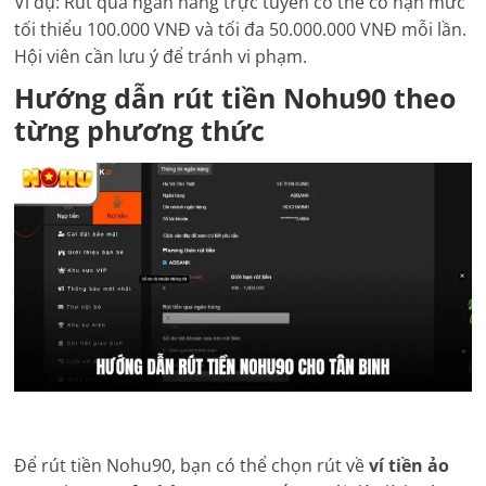
Ví dụ: Rút qua ngân hàng trực tuyến có thể có hạn mức
tối thiểu 100.000 VNĐ và tối đa 50.000.000 VNĐ mỗi lần.
Hội viên cần lưu ý để tránh vi phạm.
Hướng dẫn rút tiền Nohu90 theo
từng phương thức
Để rút tiền Nohu90, bạn có thể chọn rút về
ví tiền ảo