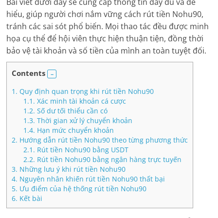
Bài viết dưới đây sẽ cung cấp thông tin đầy đủ và dễ
hiểu, giúp người chơi nắm vững cách rút tiền Nohu90,
tránh các sai sót phổ biến. Mọi thao tác đều được minh
họa cụ thể để hội viên thực hiện thuận tiện, đồng thời
bảo vệ tài khoản và số tiền của mình an toàn tuyệt đối.
Contents
1.
Quy định quan trọng khi rút tiền Nohu90
1.1.
Xác minh tài khoản cá cược
1.2.
Số dư tối thiểu cần có
1.3.
Thời gian xử lý chuyển khoản
1.4.
Hạn mức chuyển khoản
2.
Hướng dẫn rút tiền Nohu90 theo từng phương thức
2.1.
Rút tiền Nohu90 bằng USDT
2.2.
Rút tiền Nohu90 bằng ngân hàng trực tuyến
3.
Những lưu ý khi rút tiền Nohu90
4.
Nguyên nhân khiến rút tiền Nohu90 thất bại
5.
Ưu điểm của hệ thống rút tiền Nohu90
6.
Kết bài