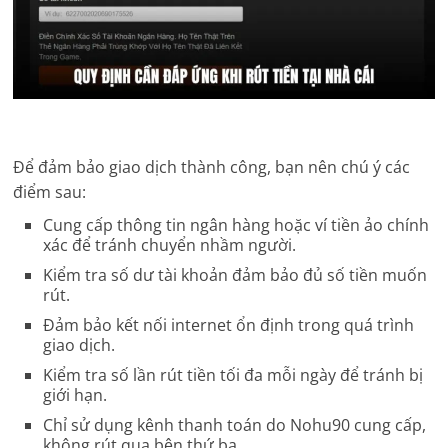
Để đảm bảo giao dịch thành công, bạn nên chú ý các
điểm sau:
Cung cấp thông tin ngân hàng hoặc ví tiền ảo chính
xác để tránh chuyển nhầm người.
Kiểm tra số dư tài khoản đảm bảo đủ số tiền muốn
rút.
Đảm bảo kết nối internet ổn định trong quá trình
giao dịch.
Kiểm tra số lần rút tiền tối đa mỗi ngày để tránh bị
giới hạn.
Chỉ sử dụng kênh thanh toán do Nohu90 cung cấp,
không rút qua bên thứ ba.