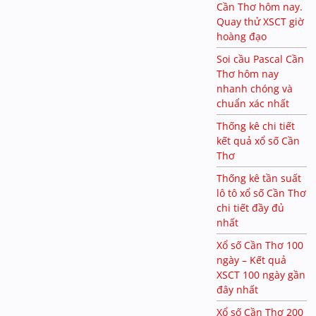
Cần Thơ hôm nay.
Quay thử XSCT giờ
hoàng đạo
Soi cầu Pascal Cần
Thơ hôm nay
nhanh chóng và
chuẩn xác nhất
Thống kê chi tiết
kết quả xổ số Cần
Thơ
Thống kê tần suất
lô tô xổ số Cần Thơ
chi tiết đầy đủ
nhất
Xổ số Cần Thơ 100
ngày – Kết quả
XSCT 100 ngày gần
đây nhất
Xổ số Cần Thơ 200