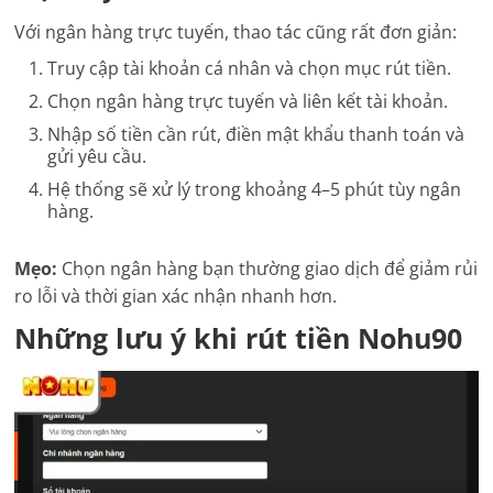
Với ngân hàng trực tuyến, thao tác cũng rất đơn giản:
Truy cập tài khoản cá nhân và chọn mục rút tiền.
Chọn ngân hàng trực tuyến và liên kết tài khoản.
Nhập số tiền cần rút, điền mật khẩu thanh toán và
gửi yêu cầu.
Hệ thống sẽ xử lý trong khoảng 4–5 phút tùy ngân
hàng.
Mẹo:
Chọn ngân hàng bạn thường giao dịch để giảm rủi
ro lỗi và thời gian xác nhận nhanh hơn.
Những lưu ý khi rút tiền Nohu90