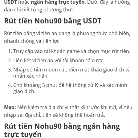
USDT
hoặc
ngân hàng trực tuyến
. Dưới đây là hướng
dẫn chi tiết từng phương thức.
Rút tiền Nohu90 bằng USDT
Rút tiền bằng ví tiền ảo đang là phương thức phổ biến,
nhanh chóng và tiện lợi:
Truy cập vào tài khoản game và chọn mục rút tiền.
Liên kết ví tiền ảo với tài khoản cá cược.
Nhập số tiền muốn rút, điền mật khẩu giao dịch và
nhấn xác nhận.
Chờ khoảng 5 phút để hệ thống xử lý và xác minh
giao dịch.
Mẹo:
Nên kiểm tra địa chỉ ví thật kỹ trước khi gửi, vì nếu
nhập sai địa chỉ, tiền sẽ không thể hoàn trả.
Rút tiền Nohu90 bằng ngân hàng
trực tuyến