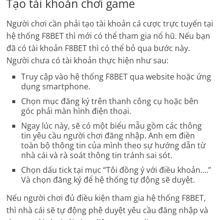
Tạo tài khoản chơi game
Người chơi cần phải tạo tài khoản cá cược trực tuyến tại
hệ thống F8BET thì mới có thể tham gia nổ hũ. Nếu bạn
đã có tài khoản F8BET thì có thể bỏ qua bước này.
Người chưa có tài khoản thực hiện như sau:
Truy cập vào hệ thống F8BET qua website hoặc ứng
dụng smartphone.
Chọn mục đăng ký trên thanh công cụ hoặc bên
góc phải màn hình điện thoại.
Ngay lúc này, sẽ có một biểu mẫu gồm các thông
tin yêu cầu người chơi đăng nhập. Anh em điền
toàn bộ thông tin của mình theo sự hướng dẫn từ
nhà cái và rà soát thông tin tránh sai sót.
Chọn dấu tick tại mục “Tôi đồng ý với điều khoản….”
Và chọn đăng ký để hệ thống tự động sẽ duyệt.
Nếu người chơi đủ điều kiện tham gia hệ thống F8BET,
thì nhà cái sẽ tự động phê duyệt yêu cầu đăng nhập và