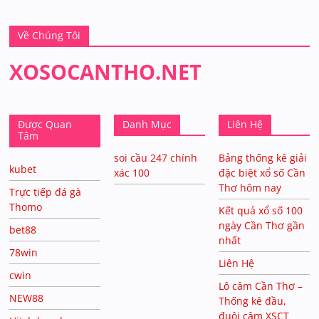
Về Chúng Tôi
XOSOCANTHO.NET
Được Quan
Danh Mục
Liên Hệ
Tâm
soi cầu 247 chính
Bảng thống kê giải
kubet
xác 100
đặc biệt xổ số Cần
Thơ hôm nay
Trực tiếp đá gà
Thomo
Kết quả xổ số 100
ngày Cần Thơ gần
bet88
nhất
78win
Liên Hệ
cwin
Lô câm Cần Thơ –
NEW88
Thống kê đầu,
đuôi câm XSCT