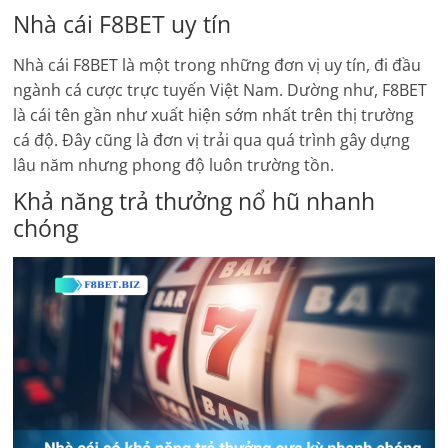
Nhà cái F8BET uy tín
Nhà cái F8BET là một trong những đơn vị uy tín, đi đầu
ngành cá cược trực tuyến Việt Nam. Dường như, F8BET
là cái tên gần như xuất hiện sớm nhất trên thị trường
cá độ. Đây cũng là đơn vị trải qua quá trình gây dựng
lâu năm nhưng phong độ luôn trường tồn.
Khả năng trả thưởng nổ hũ nhanh
chóng