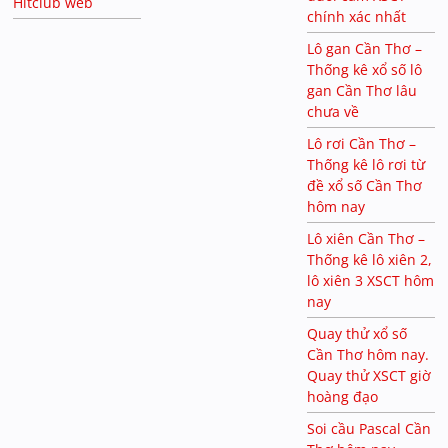
Hitclub web
chính xác nhất
Lô gan Cần Thơ –
Thống kê xổ số lô
gan Cần Thơ lâu
chưa về
Lô rơi Cần Thơ –
Thống kê lô rơi từ
đề xổ số Cần Thơ
hôm nay
Lô xiên Cần Thơ –
Thống kê lô xiên 2,
lô xiên 3 XSCT hôm
nay
Quay thử xổ số
Cần Thơ hôm nay.
Quay thử XSCT giờ
hoàng đạo
Soi cầu Pascal Cần