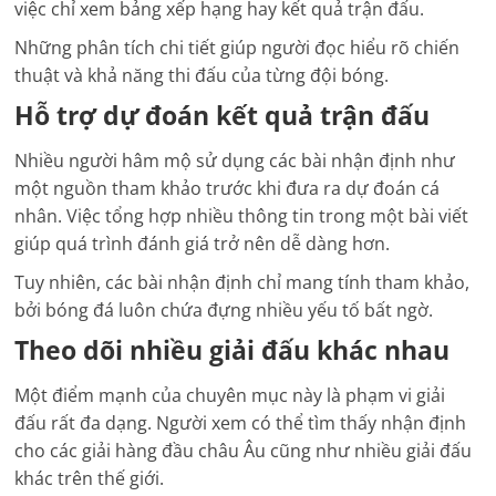
việc chỉ xem bảng xếp hạng hay kết quả trận đấu.
Những phân tích chi tiết giúp người đọc hiểu rõ chiến
thuật và khả năng thi đấu của từng đội bóng.
Hỗ trợ dự đoán kết quả trận đấu
Nhiều người hâm mộ sử dụng các bài nhận định như
một nguồn tham khảo trước khi đưa ra dự đoán cá
nhân. Việc tổng hợp nhiều thông tin trong một bài viết
giúp quá trình đánh giá trở nên dễ dàng hơn.
Tuy nhiên, các bài nhận định chỉ mang tính tham khảo,
bởi bóng đá luôn chứa đựng nhiều yếu tố bất ngờ.
Theo dõi nhiều giải đấu khác nhau
Một điểm mạnh của chuyên mục này là phạm vi giải
đấu rất đa dạng. Người xem có thể tìm thấy nhận định
cho các giải hàng đầu châu Âu cũng như nhiều giải đấu
khác trên thế giới.