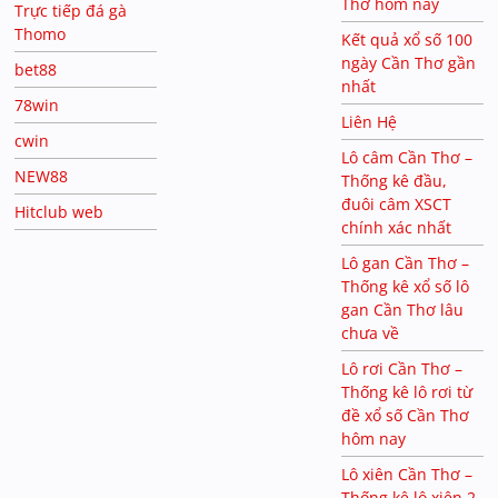
Thơ hôm nay
Trực tiếp đá gà
Thomo
Kết quả xổ số 100
ngày Cần Thơ gần
bet88
nhất
78win
Liên Hệ
cwin
Lô câm Cần Thơ –
NEW88
Thống kê đầu,
đuôi câm XSCT
Hitclub web
chính xác nhất
Lô gan Cần Thơ –
Thống kê xổ số lô
gan Cần Thơ lâu
chưa về
Lô rơi Cần Thơ –
Thống kê lô rơi từ
đề xổ số Cần Thơ
hôm nay
Lô xiên Cần Thơ –
Thống kê lô xiên 2,