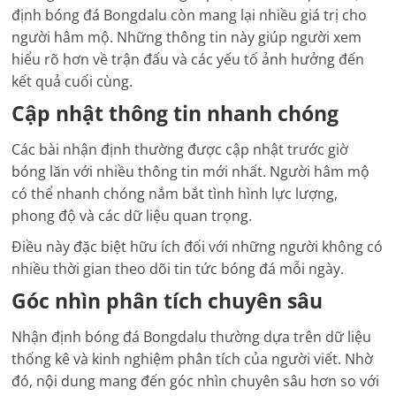
định bóng đá Bongdalu còn mang lại nhiều giá trị cho
người hâm mộ. Những thông tin này giúp người xem
hiểu rõ hơn về trận đấu và các yếu tố ảnh hưởng đến
kết quả cuối cùng.
Cập nhật thông tin nhanh chóng
Các bài nhận định thường được cập nhật trước giờ
bóng lăn với nhiều thông tin mới nhất. Người hâm mộ
có thể nhanh chóng nắm bắt tình hình lực lượng,
phong độ và các dữ liệu quan trọng.
Điều này đặc biệt hữu ích đối với những người không có
nhiều thời gian theo dõi tin tức bóng đá mỗi ngày.
Góc nhìn phân tích chuyên sâu
Nhận định bóng đá Bongdalu thường dựa trên dữ liệu
thống kê và kinh nghiệm phân tích của người viết. Nhờ
đó, nội dung mang đến góc nhìn chuyên sâu hơn so với