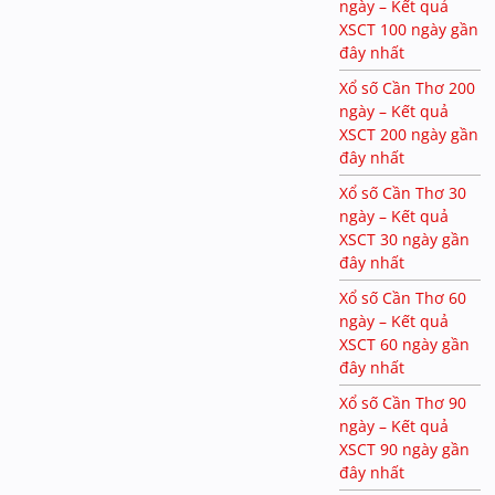
ngày – Kết quả
XSCT 100 ngày gần
đây nhất
Xổ số Cần Thơ 200
ngày – Kết quả
XSCT 200 ngày gần
đây nhất
Xổ số Cần Thơ 30
ngày – Kết quả
XSCT 30 ngày gần
đây nhất
Xổ số Cần Thơ 60
ngày – Kết quả
XSCT 60 ngày gần
đây nhất
Xổ số Cần Thơ 90
ngày – Kết quả
XSCT 90 ngày gần
đây nhất