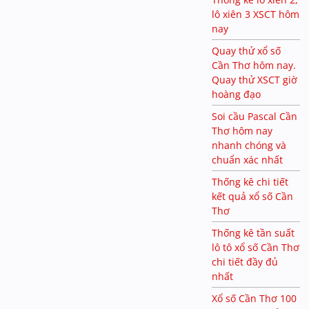
lô xiên 3 XSCT hôm
nay
Quay thử xổ số
Cần Thơ hôm nay.
Quay thử XSCT giờ
hoàng đạo
Soi cầu Pascal Cần
Thơ hôm nay
nhanh chóng và
chuẩn xác nhất
Thống kê chi tiết
kết quả xổ số Cần
Thơ
Thống kê tần suất
lô tô xổ số Cần Thơ
chi tiết đầy đủ
nhất
Xổ số Cần Thơ 100