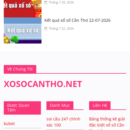
Tháng 7 29, 2026
Kết quả xổ số Cần Thơ 22-07-2026
Tháng 7 22, 2026
Về Chúng Tôi
XOSOCANTHO.NET
Được Quan
Danh Mục
Liên Hệ
Tâm
soi cầu 247 chính
Bảng thống kê giải
kubet
xác 100
đặc biệt xổ số Cần