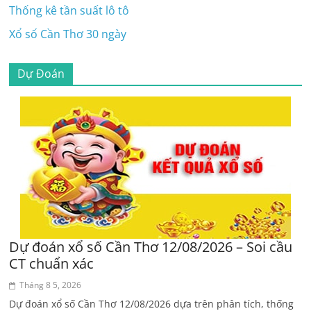
Thống kê tần suất lô tô
Xổ số Cần Thơ 30 ngày
Dự Đoán
Dự đoán xổ số Cần Thơ 12/08/2026 – Soi cầu
CT chuẩn xác
Tháng 8 5, 2026
Dự đoán xổ số Cần Thơ 12/08/2026 dựa trên phân tích, thống