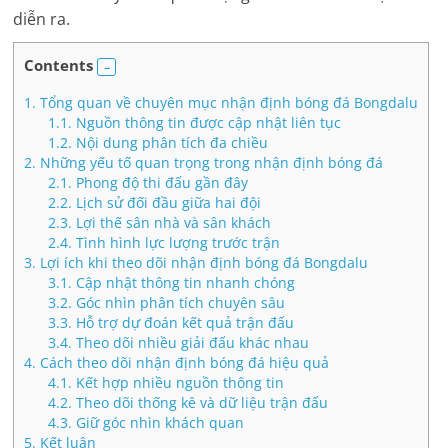
diễn ra.
Contents
1.
Tổng quan về chuyên mục nhận định bóng đá Bongdalu
1.1.
Nguồn thông tin được cập nhật liên tục
1.2.
Nội dung phân tích đa chiều
2.
Những yếu tố quan trọng trong nhận định bóng đá
2.1.
Phong độ thi đấu gần đây
2.2.
Lịch sử đối đầu giữa hai đội
2.3.
Lợi thế sân nhà và sân khách
2.4.
Tình hình lực lượng trước trận
3.
Lợi ích khi theo dõi nhận định bóng đá Bongdalu
3.1.
Cập nhật thông tin nhanh chóng
3.2.
Góc nhìn phân tích chuyên sâu
3.3.
Hỗ trợ dự đoán kết quả trận đấu
3.4.
Theo dõi nhiều giải đấu khác nhau
4.
Cách theo dõi nhận định bóng đá hiệu quả
4.1.
Kết hợp nhiều nguồn thông tin
4.2.
Theo dõi thống kê và dữ liệu trận đấu
4.3.
Giữ góc nhìn khách quan
5.
Kết luận