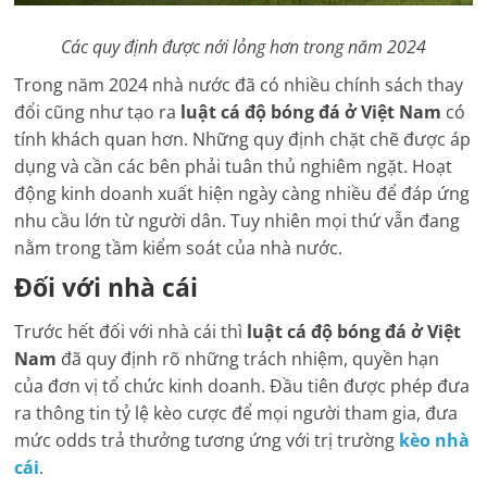
Các quy định được nới lỏng hơn trong năm 2024
Trong năm 2024 nhà nước đã có nhiều chính sách thay
đổi cũng như tạo ra
luật cá độ bóng đá ở Việt Nam
có
tính khách quan hơn. Những quy định chặt chẽ được áp
dụng và cần các bên phải tuân thủ nghiêm ngặt. Hoạt
động kinh doanh xuất hiện ngày càng nhiều để đáp ứng
nhu cầu lớn từ người dân. Tuy nhiên mọi thứ vẫn đang
nằm trong tầm kiểm soát của nhà nước.
Đối với nhà cái
Trước hết đối với nhà cái thì
luật cá độ bóng đá ở Việt
Nam
đã quy định rõ những trách nhiệm, quyền hạn
của đơn vị tổ chức kinh doanh. Đầu tiên được phép đưa
ra thông tin tỷ lệ kèo cược để mọi người tham gia, đưa
mức odds trả thưởng tương ứng với trị trường
kèo nhà
cái
.