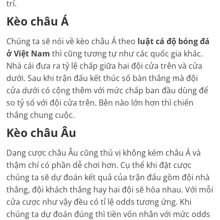
trí.
Kèo châu Á
Chúng ta sẽ nói về kèo châu Á theo
luật cá độ bóng đá
ở Việt Nam
thì cũng tương tự như các quốc gia khác.
Nhà cái đưa ra tỷ lệ chấp giữa hai đội cửa trên và cửa
dưới. Sau khi trận đấu kết thúc số bàn thắng mà đội
cửa dưới có cộng thêm với mức chấp ban đầu dùng để
so tỷ số với đội cửa trên. Bên nào lớn hơn thì chiến
thắng chung cuộc.
Kèo châu Âu
Dạng cược châu Âu cũng thú vị không kém châu Á và
thậm chí có phần dễ chơi hơn. Cụ thể khi đặt cược
chúng ta sẽ dự đoán kết quả của trận đấu gồm đội nhà
thắng, đội khách thắng hay hai đội sẽ hòa nhau. Với mỗi
cửa cược như vậy đều có tỉ lệ odds tương ứng. Khi
chúng ta dự đoán đúng thì tiền vốn nhân với mức odds