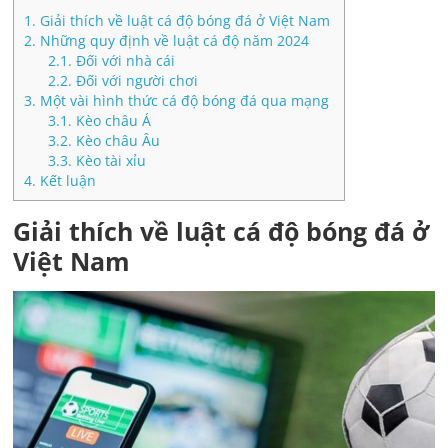
1.
Giải thích về luật cá độ bóng đá ở Việt Nam
2.
Những quy định về luật cá độ năm 2024
2.1.
Đối với nhà cái
2.2.
Đối với người chơi
3.
Một vài hình thức cá độ bóng đá qua mạng
3.1.
Kèo châu Á
3.2.
Kèo châu Âu
3.3.
Kèo tài xỉu
4.
Kết luận
Giải thích về luật cá độ bóng đá ở
Việt Nam