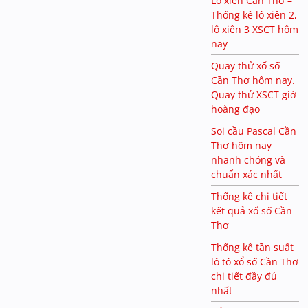
Lô xiên Cần Thơ –
Thống kê lô xiên 2,
lô xiên 3 XSCT hôm
nay
Quay thử xổ số
Cần Thơ hôm nay.
Quay thử XSCT giờ
hoàng đạo
Soi cầu Pascal Cần
Thơ hôm nay
nhanh chóng và
chuẩn xác nhất
Thống kê chi tiết
kết quả xổ số Cần
Thơ
Thống kê tần suất
lô tô xổ số Cần Thơ
chi tiết đầy đủ
nhất