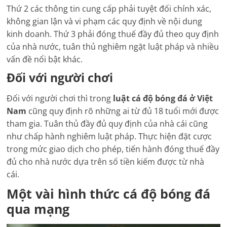
Thứ 2 các thông tin cung cấp phải tuyệt đối chính xác,
không gian lận và vi phạm các quy định về nội dung
kinh doanh. Thứ 3 phải đóng thuế đầy đủ theo quy định
của nhà nước, tuân thủ nghiêm ngặt luật pháp và nhiều
vấn đề nổi bật khác.
Đối với người chơi
Đối với người chơi thì trong
luật cá độ bóng đá ở Việt
Nam
cũng quy định rõ những ai từ đủ 18 tuổi mới được
tham gia. Tuân thủ đầy đủ quy định của nhà cái cũng
như chấp hành nghiêm luật pháp. Thực hiện đặt cược
trong mức giao dịch cho phép, tiến hành đóng thuế đầy
đủ cho nhà nước dựa trên số tiền kiếm được từ nhà
cái.
Một vài hình thức cá độ bóng đá
qua mạng