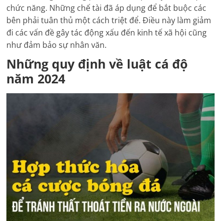
chức năng. Những chế tài đã áp dụng để bắt buộc các
bên phải tuân thủ một cách triệt để. Điều này làm giảm
đi các vấn đề gây tác động xấu đến kinh tế xã hội cũng
như đảm bảo sự nhân văn.
Những quy định về luật cá độ
năm 2024