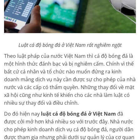
Luật cá độ bóng đá ở Việt Nam rất nghiêm ngặt
Theo luật pháp của nước Việt Nam thì cá độ bóng đá là
một hình thức đánh bạc và bị nghiêm cấm. Chính vì thế
bất cứ cá nhân và tổ chức nào muốn đứng ra kinh
doanh mảng dịch vụ này cần được sự cho phép của nhà
nước và các cấp có thẩm quyền. Những thay đổi về mặt
xã hội cũng như kinh tế khiến cho các nhà làm luật có
nhiều sự thay đổi và điều chỉnh.
Do đó hiện nay
luật cá độ bóng đá ở Việt Nam
đã
được cởi mở hơn khá nhiều so với trước đây. Nhà nước
cho phép kinh doanh dịch vụ cá độ bóng đá, người dân
được tham gia nhưng phải dưới sự quản lý của cơ quan