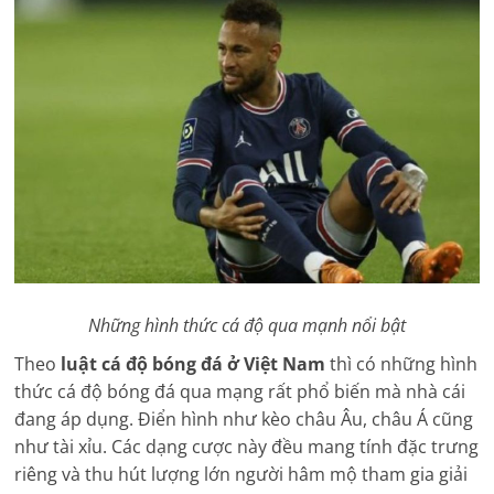
Những hình thức cá độ qua mạnh nổi bật
Theo
luật cá độ bóng đá ở Việt Nam
thì có những hình
thức cá độ bóng đá qua mạng rất phổ biến mà nhà cái
đang áp dụng. Điển hình như kèo châu Âu, châu Á cũng
như tài xỉu. Các dạng cược này đều mang tính đặc trưng
riêng và thu hút lượng lớn người hâm mộ tham gia giải