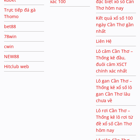
xác 100
đặc biệt xổ số Cần
Thơ hôm nay
Trực tiếp đá gà
Thomo
Kết quả xổ số 100
ngày Cần Thơ gần
bet88
nhất
78win
Liên Hệ
cwin
Lô câm Cần Thơ –
NEW88
Thống kê đầu,
đuôi câm XSCT
Hitclub web
chính xác nhất
Lô gan Cần Thơ –
Thống kê xổ số lô
gan Cần Thơ lâu
chưa về
Lô rơi Cần Thơ –
Thống kê lô rơi từ
đề xổ số Cần Thơ
hôm nay