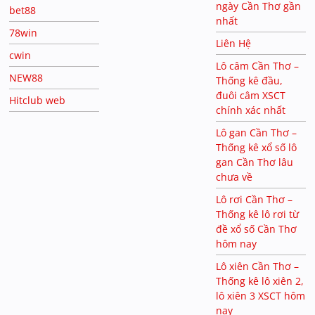
ngày Cần Thơ gần
bet88
nhất
78win
Liên Hệ
cwin
Lô câm Cần Thơ –
NEW88
Thống kê đầu,
đuôi câm XSCT
Hitclub web
chính xác nhất
Lô gan Cần Thơ –
Thống kê xổ số lô
gan Cần Thơ lâu
chưa về
Lô rơi Cần Thơ –
Thống kê lô rơi từ
đề xổ số Cần Thơ
hôm nay
Lô xiên Cần Thơ –
Thống kê lô xiên 2,
lô xiên 3 XSCT hôm
nay