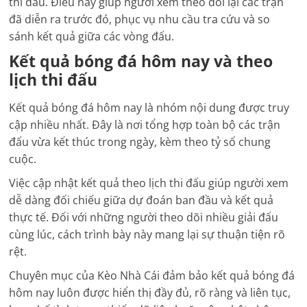
thi đấu. Điều này giúp người xem theo dõi lại các trận
đã diễn ra trước đó, phục vụ nhu cầu tra cứu và so
sánh kết quả giữa các vòng đấu.
Kết quả bóng đá hôm nay và theo
lịch thi đấu
Kết quả bóng đá hôm nay là nhóm nội dung được truy
cập nhiều nhất. Đây là nơi tổng hợp toàn bộ các trận
đấu vừa kết thúc trong ngày, kèm theo tỷ số chung
cuộc.
Việc cập nhật kết quả theo lịch thi đấu giúp người xem
dễ dàng đối chiếu giữa dự đoán ban đầu và kết quả
thực tế. Đối với những người theo dõi nhiều giải đấu
cùng lúc, cách trình bày này mang lại sự thuận tiện rõ
rệt.
Chuyên mục của Kèo Nhà Cái đảm bảo kết quả bóng đá
hôm nay luôn được hiển thị đầy đủ, rõ ràng và liên tục,