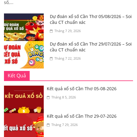
số,...
Dự đoán xổ số Cần Thơ 05/08/2026 – Soi
cầu CT chuẩn xác
Tháng 7 29, 2026
Dự đoán xổ số Cần Thơ 29/07/2026 – Soi
cầu CT chuẩn xác
Tháng 7 22, 2026
Kết Quả
Kết quả xổ số Cần Thơ 05-08-2026
Tháng 8 5, 2026
Kết quả xổ số Cần Thơ 29-07-2026
Tháng 7 29, 2026