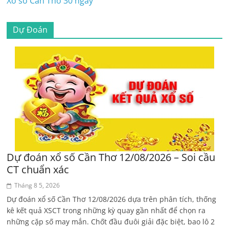
Xổ số Cần Thơ 30 ngày
Dự Đoán
Dự đoán xổ số Cần Thơ 12/08/2026 – Soi cầu
CT chuẩn xác
Tháng 8 5, 2026
Dự đoán xổ số Cần Thơ 12/08/2026 dựa trên phân tích, thống
kê kết quả XSCT trong những kỳ quay gần nhất để chọn ra
những cặp số may mắn. Chốt đầu đuôi giải đặc biệt, bao lô 2