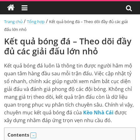
/
/
Trang chủ
Tổng hợp
Kết quả bóng đá – Theo dõi đầy đủ các giải
đấu lớn nhỏ
Kết quả bóng đá – Theo dõi đầy
đủ các giải đấu lớn nhỏ
Kết quả bóng đá luôn là thông tin được người hâm mộ
quan tâm hàng đầu sau mỗi trận đấu. Việc cập nhật tỷ
số nhanh, chính xác giúp người xem nắm bắt cục diện
giải đấu và đánh giá phong độ các đội bóng. Không chỉ
mang giá trị theo dõi, kết quả trận đấu còn là dữ liệu
quan trọng phục vụ phân tích chuyên sâu. Chính vì vậy,
chuyên mục kết quả bóng đá của
Kèo Nhà Cái
được
xây dựng nhằm đáp ứng trọn vẹn nhu cầu đó.
Contents