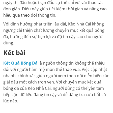
ngày thi đấu hoặc trận đấu cụ thể chỉ với vài thao tác
đơn giản. Điều này giúp tiết kiệm thời gian và nâng cao
hiệu quả theo dõi thông tin.
Với định hướng phát triển lâu dài, Kèo Nhà Cái không
ngừng cải thiện chất lượng chuyên mục kết quả bóng
đá, hướng đến sự tiện lợi và độ tin cậy cao cho người
dùng.
Kết bài
Kết Quả Bóng Đá
là nguồn thông tin không thể thiếu
đối với người hâm mộ môn thể thao vua. Việc cập nhật
nhanh, chính xác giúp người xem theo dõi diễn biến các
giải đấu một cách trọn vẹn. Với chuyên mục kết quả
bóng đá của Kèo Nhà Cái, người dùng có thể yên tâm
tiếp cận dữ liệu đáng tin cậy và dễ dàng tra cứu bất cứ
lúc nào.