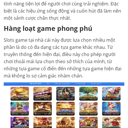
tính năng tiện lợi để người chơi cùng trải nghiệm. Đặc
biệt là các hiệu ứng sống động và cuốn hút đã làm nên
một sảnh cược chân thực nhất.
Hàng loạt game phong phú
Slots game tại nhà cái này được lựa chọn nhiều một
phần là do có đa dạng các tựa game khác nhau. Từ
truyền thống đến hiện đại, điều này cho phép người
chơi thoải mái lựa chọn theo sở thích của mình, từ
những tựa game cổ điển đến những tựa game hiện đại
mà không lo sợ cảm giác nhàm chán.