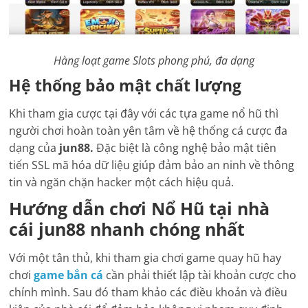
Hàng loạt game Slots phong phú, đa dạng
Hệ thống bảo mật chất lượng
Khi tham gia cược tại đây với các tựa game nổ hũ thì
người chơi hoàn toàn yên tâm về hệ thống cá cược đa
dạng của
jun88.
Đặc biệt là công nghệ bảo mật tiên
tiến SSL mã hóa dữ liệu giúp đảm bảo an ninh về thông
tin và ngăn chặn hacker một cách hiệu quả.
Hướng dẫn chơi Nổ Hũ tại nhà
cái jun88 nhanh chóng nhất
Với một tân thủ, khi tham gia chơi game quay hũ hay
chơi
game bắn cá
cần phải thiết lập tài khoản cược cho
chính mình. Sau đó tham khảo các điều khoản và điều