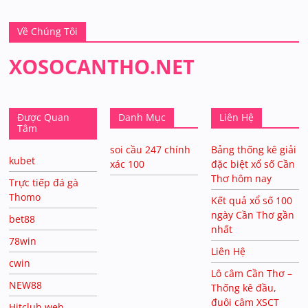
Về Chúng Tôi
XOSOCANTHO.NET
Được Quan
Danh Mục
Liên Hệ
Tâm
soi cầu 247 chính
Bảng thống kê giải
kubet
xác 100
đặc biệt xổ số Cần
Thơ hôm nay
Trực tiếp đá gà
Thomo
Kết quả xổ số 100
ngày Cần Thơ gần
bet88
nhất
78win
Liên Hệ
cwin
Lô câm Cần Thơ –
NEW88
Thống kê đầu,
đuôi câm XSCT
Hitclub web