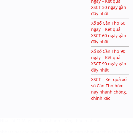
ngày – Kết quả
XSCT 30 ngày gần
đây nhất
Xổ số Cần Thơ 60
ngày – Kết quả
XSCT 60 ngày gần
đây nhất
Xổ số Cần Thơ 90
ngày – Kết quả
XSCT 90 ngày gần
đây nhất
XSCT – Kết quả xổ
số Cần Thơ hôm
nay nhanh chóng,
chính xác
Nhà cái
F168
giao dịch nhanh chóng, bảo mật cao.
shbetz.net
cho phép người chơi luôn cảm nhận sự chuyên nghiệp