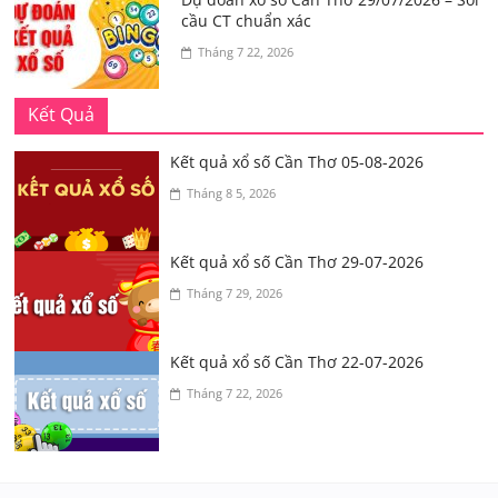
cầu CT chuẩn xác
Tháng 7 22, 2026
Kết Quả
Kết quả xổ số Cần Thơ 05-08-2026
Tháng 8 5, 2026
Kết quả xổ số Cần Thơ 29-07-2026
Tháng 7 29, 2026
Kết quả xổ số Cần Thơ 22-07-2026
Tháng 7 22, 2026