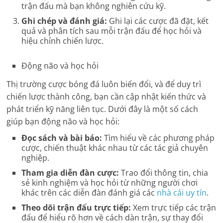
trận đấu mà bạn không nghiên cứu kỹ.
Ghi chép và đánh giá:
Ghi lại các cược đã đặt, kết
quả và phân tích sau mỗi trận đấu để học hỏi và
hiệu chỉnh chiến lược.
Động não và học hỏi
Thị trường cược bóng đá luôn biến đổi, và để duy trì
chiến lược thành công, bạn cần cập nhật kiến thức và
phát triển kỹ năng liên tục. Dưới đây là một số cách
giúp bạn động não và học hỏi:
Đọc sách và bài báo:
Tìm hiểu về các phương pháp
cược, chiến thuật khác nhau từ các tác giả chuyên
nghiệp.
Tham gia diễn đàn cược:
Trao đổi thông tin, chia
sẻ kinh nghiệm và học hỏi từ những người chơi
khác trên các diễn đàn đánh giá các
nhà cái uy tín
.
Theo dõi trận đấu trực tiếp:
Xem trực tiếp các trận
đấu để hiểu rõ hơn về cách dàn trận, sự thay đổi