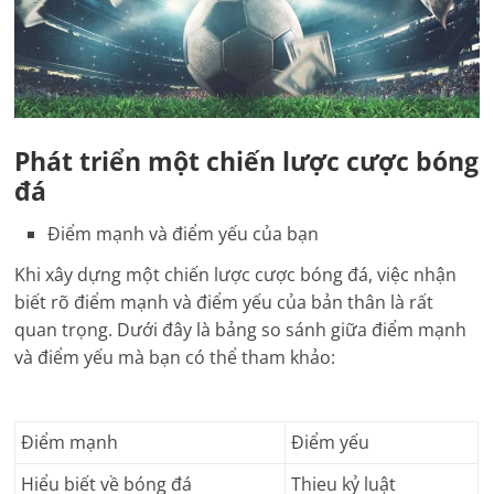
Phát triển một chiến lược cược bóng
đá
Điểm mạnh và điểm yếu của bạn
Khi xây dựng một chiến lược cược bóng đá, việc nhận
biết rõ điểm mạnh và điểm yếu của bản thân là rất
quan trọng. Dưới đây là bảng so sánh giữa điểm mạnh
và điểm yếu mà bạn có thể tham khảo:
Điểm mạnh
Điểm yếu
Hiểu biết về bóng đá
Thieu kỷ luật