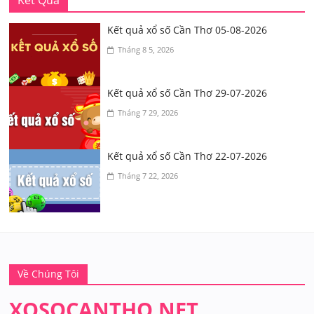
Kết Quả
Kết quả xổ số Cần Thơ 05-08-2026
Tháng 8 5, 2026
Kết quả xổ số Cần Thơ 29-07-2026
Tháng 7 29, 2026
Kết quả xổ số Cần Thơ 22-07-2026
Tháng 7 22, 2026
Về Chúng Tôi
XOSOCANTHO.NET