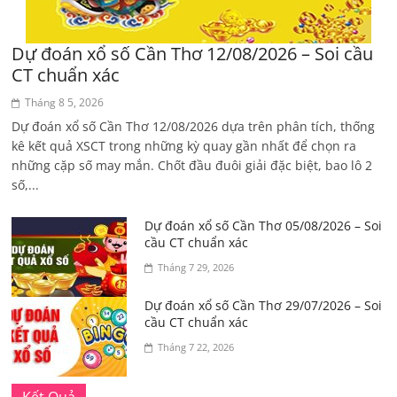
Dự đoán xổ số Cần Thơ 12/08/2026 – Soi cầu
CT chuẩn xác
Tháng 8 5, 2026
Dự đoán xổ số Cần Thơ 12/08/2026 dựa trên phân tích, thống
kê kết quả XSCT trong những kỳ quay gần nhất để chọn ra
những cặp số may mắn. Chốt đầu đuôi giải đặc biệt, bao lô 2
số,...
Dự đoán xổ số Cần Thơ 05/08/2026 – Soi
cầu CT chuẩn xác
Tháng 7 29, 2026
Dự đoán xổ số Cần Thơ 29/07/2026 – Soi
cầu CT chuẩn xác
Tháng 7 22, 2026