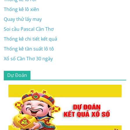
Thống kê lô xiên
Quay thử lấy may
Soi cầu Pascal Cần Thơ
Thống kê chi tiết kết quả
Thống kê tần suất lô tô
Xổ số Cần Thơ 30 ngày
Dự Đoán