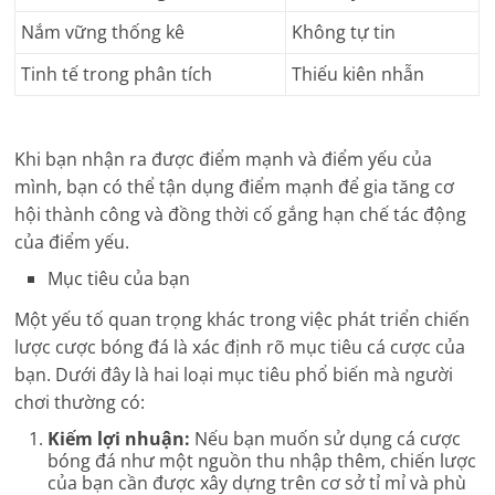
Nắm vững thống kê
Không tự tin
Tinh tế trong phân tích
Thiếu kiên nhẫn
Khi bạn nhận ra được điểm mạnh và điểm yếu của
mình, bạn có thể tận dụng điểm mạnh để gia tăng cơ
hội thành công và đồng thời cố gắng hạn chế tác động
của điểm yếu.
Mục tiêu của bạn
Một yếu tố quan trọng khác trong việc phát triển chiến
lược cược bóng đá là xác định rõ mục tiêu cá cược của
bạn. Dưới đây là hai loại mục tiêu phổ biến mà người
chơi thường có:
Kiếm lợi nhuận:
Nếu bạn muốn sử dụng cá cược
bóng đá như một nguồn thu nhập thêm, chiến lược
của bạn cần được xây dựng trên cơ sở tỉ mỉ và phù