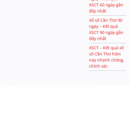
XSCT 60 ngày gần
đây nhất
Xổ số Cần Thơ 90
ngày – Kết quả
XSCT 90 ngày gần
đây nhất
XSCT – Kết quả xổ
số Cần Thơ hôm
nay nhanh chóng,
chính xác
Nhà cái
F168
giao dịch nhanh chóng, bảo mật cao.
shbetz.net
cho phép người chơi luôn cảm nhận sự chuyên nghiệp
từ khâu đăng ký tài khoản, nạp rút tiền cho đến tham gia trò chơi,
tất cả đều nhanh chóng và minh bạch tuyệt đối.
https://new882.info/
top nhà cái:
f168 đăng nhập
-
New88