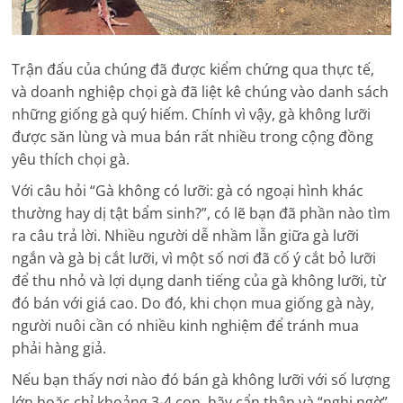
Trận đấu của chúng đã được kiểm chứng qua thực tế,
và doanh nghiệp chọi gà đã liệt kê chúng vào danh sách
những giống gà quý hiếm. Chính vì vậy, gà không lưỡi
được săn lùng và mua bán rất nhiều trong cộng đồng
yêu thích chọi gà.
Với câu hỏi “Gà không có lưỡi: gà có ngoại hình khác
thường hay dị tật bẩm sinh?”, có lẽ bạn đã phần nào tìm
ra câu trả lời. Nhiều người dễ nhầm lẫn giữa gà lưỡi
ngắn và gà bị cắt lưỡi, vì một số nơi đã cố ý cắt bỏ lưỡi
để thu nhỏ và lợi dụng danh tiếng của gà không lưỡi, từ
đó bán với giá cao. Do đó, khi chọn mua giống gà này,
người nuôi cần có nhiều kinh nghiệm để tránh mua
phải hàng giả.
Nếu bạn thấy nơi nào đó bán gà không lưỡi với số lượng
lớn hoặc chỉ khoảng 3-4 con, hãy cẩn thận và “nghi ngờ”