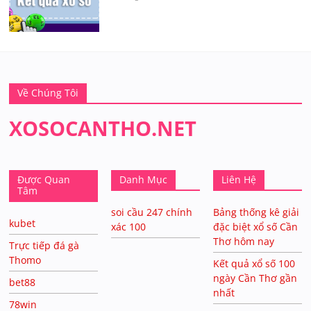
Về Chúng Tôi
XOSOCANTHO.NET
Được Quan
Danh Mục
Liên Hệ
Tâm
soi cầu 247 chính
Bảng thống kê giải
kubet
xác 100
đặc biệt xổ số Cần
Thơ hôm nay
Trực tiếp đá gà
Thomo
Kết quả xổ số 100
ngày Cần Thơ gần
bet88
nhất
78win