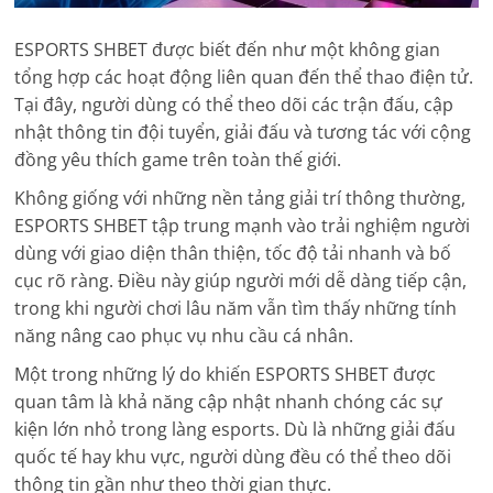
ESPORTS SHBET được biết đến như một không gian
tổng hợp các hoạt động liên quan đến thể thao điện tử.
Tại đây, người dùng có thể theo dõi các trận đấu, cập
nhật thông tin đội tuyển, giải đấu và tương tác với cộng
đồng yêu thích game trên toàn thế giới.
Không giống với những nền tảng giải trí thông thường,
ESPORTS SHBET tập trung mạnh vào trải nghiệm người
dùng với giao diện thân thiện, tốc độ tải nhanh và bố
cục rõ ràng. Điều này giúp người mới dễ dàng tiếp cận,
trong khi người chơi lâu năm vẫn tìm thấy những tính
năng nâng cao phục vụ nhu cầu cá nhân.
Một trong những lý do khiến ESPORTS SHBET được
quan tâm là khả năng cập nhật nhanh chóng các sự
kiện lớn nhỏ trong làng esports. Dù là những giải đấu
quốc tế hay khu vực, người dùng đều có thể theo dõi
thông tin gần như theo thời gian thực.