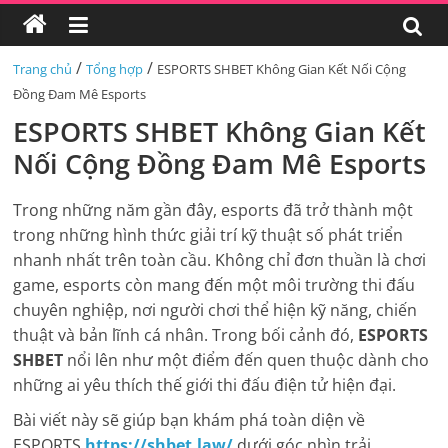
/
/
Trang chủ
Tổng hợp
ESPORTS SHBET Không Gian Kết Nối Cộng
Đồng Đam Mê Esports
ESPORTS SHBET Không Gian Kết
Nối Cộng Đồng Đam Mê Esports
Trong những năm gần đây, esports đã trở thành một
trong những hình thức giải trí kỹ thuật số phát triển
nhanh nhất trên toàn cầu. Không chỉ đơn thuần là chơi
game, esports còn mang đến một môi trường thi đấu
chuyên nghiệp, nơi người chơi thể hiện kỹ năng, chiến
thuật và bản lĩnh cá nhân. Trong bối cảnh đó,
ESPORTS
SHBET
nổi lên như một điểm đến quen thuộc dành cho
những ai yêu thích thế giới thi đấu điện tử hiện đại.
Bài viết này sẽ giúp bạn khám phá toàn diện về
ESPORTS
https://shbet.law/
dưới góc nhìn trải