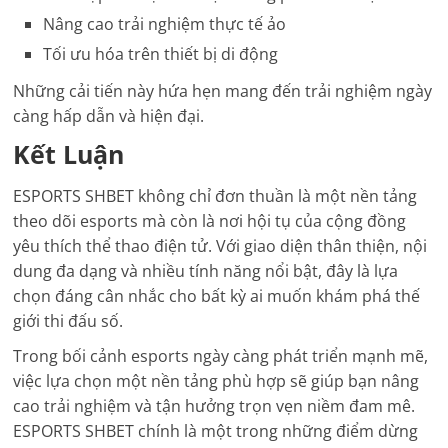
Nâng cao trải nghiệm thực tế ảo
Tối ưu hóa trên thiết bị di động
Những cải tiến này hứa hẹn mang đến trải nghiệm ngày
càng hấp dẫn và hiện đại.
Kết Luận
ESPORTS SHBET không chỉ đơn thuần là một nền tảng
theo dõi esports mà còn là nơi hội tụ của cộng đồng
yêu thích thể thao điện tử. Với giao diện thân thiện, nội
dung đa dạng và nhiều tính năng nổi bật, đây là lựa
chọn đáng cân nhắc cho bất kỳ ai muốn khám phá thế
giới thi đấu số.
Trong bối cảnh esports ngày càng phát triển mạnh mẽ,
việc lựa chọn một nền tảng phù hợp sẽ giúp bạn nâng
cao trải nghiệm và tận hưởng trọn vẹn niềm đam mê.
ESPORTS SHBET chính là một trong những điểm dừng