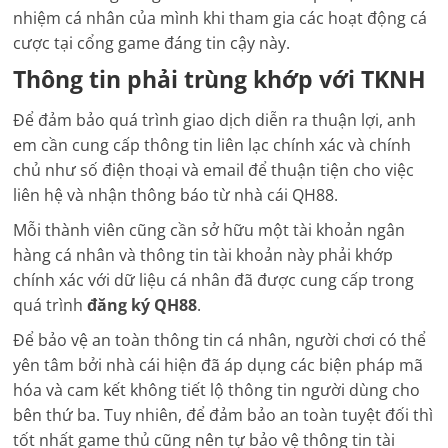
nhiệm cá nhân của mình khi tham gia các hoạt động cá
cược tại cổng game đáng tin cậy này.
Thông tin phải trùng khớp với TKNH
Để đảm bảo quá trình giao dịch diễn ra thuận lợi, anh
em cần cung cấp thông tin liên lạc chính xác và chính
chủ như số điện thoại và email để thuận tiện cho việc
liên hệ và nhận thông báo từ nhà cái QH88.
Mỗi thành viên cũng cần sở hữu một tài khoản ngân
hàng cá nhân và thông tin tài khoản này phải khớp
chính xác với dữ liệu cá nhân đã được cung cấp trong
quá trình
đăng ký QH88
.
Để bảo vệ an toàn thông tin cá nhân, người chơi có thể
yên tâm bởi nhà cái hiện đã áp dụng các biện pháp mã
hóa và cam kết không tiết lộ thông tin người dùng cho
bên thứ ba. Tuy nhiên, để đảm bảo an toàn tuyệt đối thì
tốt nhất game thủ cũng nên tự bảo vệ thông tin tài