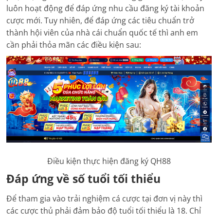
luôn hoạt động để đáp ứng nhu cầu đăng ký tài khoản
cược mới. Tuy nhiên, để đáp ứng các tiêu chuẩn trở
thành hội viên của nhà cái chuẩn quốc tế thì anh em
cần phải thỏa mãn các điều kiện sau:
Điều kiện thực hiện đăng ký QH88
Đáp ứng về số tuổi tối thiểu
Để tham gia vào trải nghiệm cá cược tại đơn vị này thì
các cược thủ phải đảm bảo độ tuổi tối thiểu là 18. Chỉ