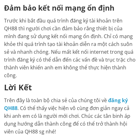
Đảm bảo kết nối mạng ổn định
Trước khi bắt đầu quá trình đăng ký tài khoản trên
QH88 thì người chơi cần đảm bảo rằng thiết bị của
mình đang sử dụng kết nối mạng ổn định. Chỉ có mạng
khỏe thì quá trình tạo tài khoản diễn ra một cách suôn
sẻ và nhanh chóng. Nếu mất kết nối internet trong quá
trình đăng ký có thể dẫn đến các vấn đề và trục trặc cho
thành viên khiến anh em không thể thực hiện thành
công.
Lời Kết
Trên đây là toàn bộ chia sẻ của chúng tôi về
đăng ký
QH88
. Có thể thấy việc hiện vô cùng đơn giản ngay cả
khi anh em có là người mới chơi. Chúc các tân binh áp
dụng hướng dẫn thành công để có thể trở thành hội
viên của QH88 sg nhé!