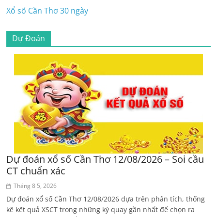
Xổ số Cần Thơ 30 ngày
Dự Đoán
Dự đoán xổ số Cần Thơ 12/08/2026 – Soi cầu
CT chuẩn xác
Tháng 8 5, 2026
Dự đoán xổ số Cần Thơ 12/08/2026 dựa trên phân tích, thống
kê kết quả XSCT trong những kỳ quay gần nhất để chọn ra