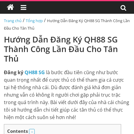
/
/
Trang chủ
Tổng hợp
Hướng Dẫn Đăng Ký QH88 SG Thành Công Lần
Đầu Cho Tân Thủ
Hướng Dẫn Đăng Ký QH88 SG
Thành Công Lần Đầu Cho Tân
Thủ
Đăng ký
QH88 SG
là bước đầu tiên cũng như bước
quan trọng nhất để cược thủ có thể tham gia cá cược
tại hệ thống nhà cái. Dù được đánh giá khá đơn giản
nhưng vẫn có không ít người chơi gặp phải trục trặc
trong quá trình này. Bài viết dưới đây của nhà cái chúng
tôi sẽ hướng dẫn chi tiết giúp các tân thủ có thể thực
hiện một cách suôn sẻ hơn nhé!
Contents