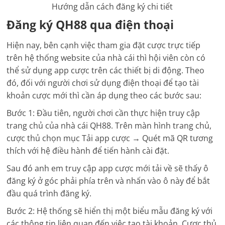
Hướng dẫn cách đăng ký chi tiết
Đăng ký QH88 qua điện thoại
Hiện nay, bên cạnh việc tham gia đặt cược trực tiếp
trên hệ thống website của nhà cái thì hội viên còn có
thể sử dụng app cược trên các thiết bị di động. Theo
đó, đối với người chơi sử dụng điện thoại để tạo tài
khoản cược mới thì cần áp dụng theo các bước sau:
Bước 1: Đầu tiên, người chơi cần thực hiện truy cập
trang chủ của nhà cái QH88. Trên màn hình trang chủ,
cược thủ chọn mục Tải app cược → Quét mã QR tương
thích với hệ điều hành để tiến hành cài đặt.
Sau đó anh em truy cập app cược mới tải về sẽ thấy ô
đăng ký ở góc phải phía trên và nhấn vào ô này để bắt
đầu quá trình đăng ký.
Bước 2: Hệ thống sẽ hiển thị một biểu mẫu đăng ký với
các thông tin liên quan đến việc tạo tài khoản. Cược thủ