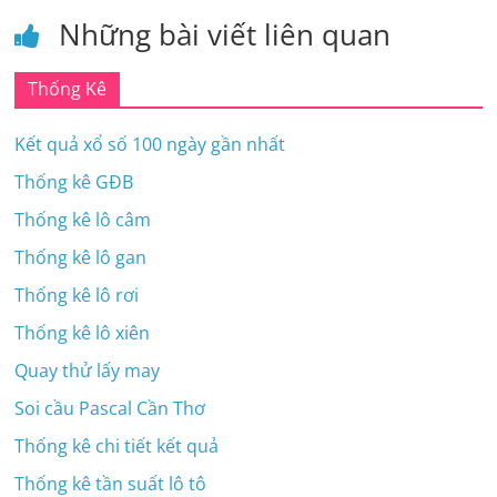
Những bài viết liên quan
Thống Kê
Kết quả xổ số 100 ngày gần nhất
Thống kê GĐB
Thống kê lô câm
Thống kê lô gan
Thống kê lô rơi
Thống kê lô xiên
Quay thử lấy may
Soi cầu Pascal Cần Thơ
Thống kê chi tiết kết quả
Thống kê tần suất lô tô