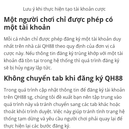
Lưu ý khi thực hiện tạo tài khoản cược
Một người chơi chỉ được phép có
một tài khoản
Mỗi cá nhân chỉ được phép đăng ký một tài khoản duy
nhất trên nhà cái QH88 theo quy định của đơn vị cá
cược này. Nếu thông tin đăng ký trùng khớp với một tài
khoản đã tồn tại trong hệ thống thì quá trình đăng ký
sẽ bị hủy ngay lập tức.
Không chuyển tab khi đăng ký QH88
Trong quá trình cập nhật thông tin để đăng ký tài khoản
trên QH88 sg, chúng tôi đề xuất bạn nên tập trung vào
quá trình này và tránh chuyển sang các tab khác hoặc
thoát khỏi trình duyệt. Việc này giúp tránh tình trạng hệ
thống tạm dừng và yêu cầu người chơi phải quay lại để
thực hiện lại các bước đăng ký.