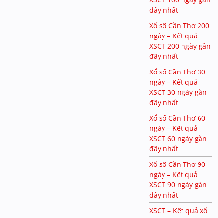
đây nhất
Xổ số Cần Thơ 200
ngày – Kết quả
XSCT 200 ngày gần
đây nhất
Xổ số Cần Thơ 30
ngày – Kết quả
XSCT 30 ngày gần
đây nhất
Xổ số Cần Thơ 60
ngày – Kết quả
XSCT 60 ngày gần
đây nhất
Xổ số Cần Thơ 90
ngày – Kết quả
XSCT 90 ngày gần
đây nhất
XSCT – Kết quả xổ