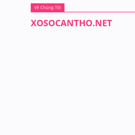
Về Chúng Tôi
XOSOCANTHO.NET