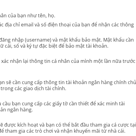
hân của bạn như tên, họ.
ác địa chỉ email và số điện thoại của bạn để nhận các thông
 đăng nhập (username) và mật khẩu bảo mật. Mật khẩu cần
hữ cái, số và ký tự đặc biệt để bảo mật tài khoản.
n xác nhận lại thông tin cá nhân của mình một lần nữa trước
 bạn sẽ cần cung cấp thông tin tài khoản ngân hàng chính ch
rong các giao dịch tài chính.
 cầu bạn cung cấp các giấy tờ cần thiết để xác minh tài
hoản ngân hàng.
sẽ được kích hoạt và bạn có thể bắt đầu tham gia cá cược tại
để tham gia các trò chơi và nhận khuyến mãi từ nhà cái.