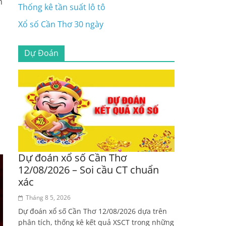
n
Thống kê tần suất lô tô
Xổ số Cần Thơ 30 ngày
Dự Đoán
Dự đoán xổ số Cần Thơ
12/08/2026 – Soi cầu CT chuẩn
xác
Tháng 8 5, 2026
Dự đoán xổ số Cần Thơ 12/08/2026 dựa trên
phân tích, thống kê kết quả XSCT trong những