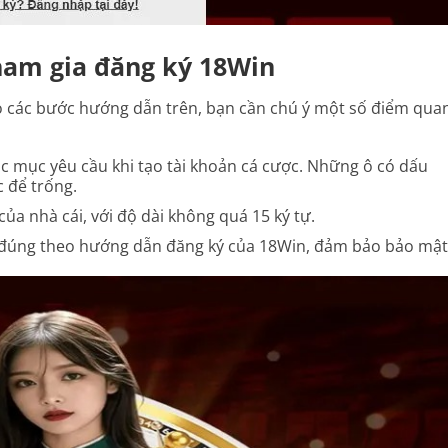
tham gia đăng ký 18Win
eo các bước hướng dẫn trên, bạn cần chú ý một số điểm qua
ác mục yêu cầu khi tạo tài khoản cá cược. Những ô có dấu
 để trống.
ủa nhà cái, với độ dài không quá 15 ký tự.
p đúng theo hướng dẫn đăng ký của 18Win, đảm bảo bảo mật