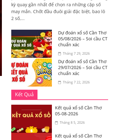
kỳ quay gần nhất để chọn ra những cặp số
may mắn. Chốt đầu đuôi giải đặc biệt, bao lô
2 số,...
Dự đoán xổ số Cần Thơ
05/08/2026 – Soi cầu CT
chuẩn xác
Tháng 7 29, 2026
Dự đoán xổ số Cần Thơ
29/07/2026 – Soi cầu CT
chuẩn xác
Tháng 7 22, 2026
Kết Quả
Kết quả xổ số Cần Thơ
05-08-2026
Tháng 8 5, 2026
Kết quả xổ số Cần Thơ