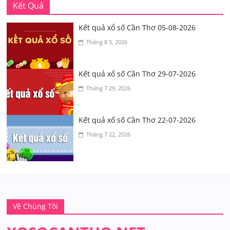
Kết Quả
Kết quả xổ số Cần Thơ 05-08-2026
Tháng 8 5, 2026
Kết quả xổ số Cần Thơ 29-07-2026
Tháng 7 29, 2026
Kết quả xổ số Cần Thơ 22-07-2026
Tháng 7 22, 2026
Về Chúng Tôi