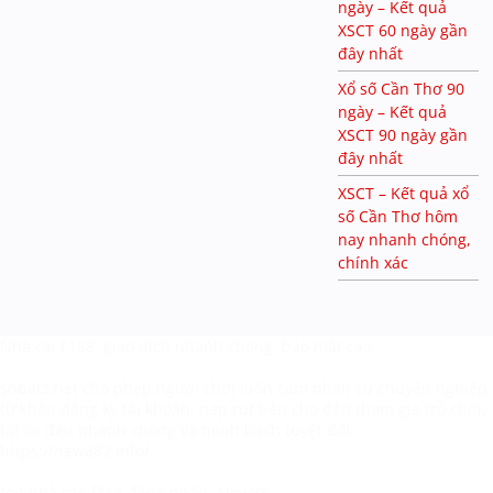
ngày – Kết quả
XSCT 60 ngày gần
đây nhất
Xổ số Cần Thơ 90
ngày – Kết quả
XSCT 90 ngày gần
đây nhất
XSCT – Kết quả xổ
số Cần Thơ hôm
nay nhanh chóng,
chính xác
Nhà cái
F168
giao dịch nhanh chóng, bảo mật cao.
shbetz.net
cho phép người chơi luôn cảm nhận sự chuyên nghiệp
từ khâu đăng ký tài khoản, nạp rút tiền cho đến tham gia trò chơi,
tất cả đều nhanh chóng và minh bạch tuyệt đối.
https://new882.info/
top nhà cái:
f168 đăng nhập
-
New88