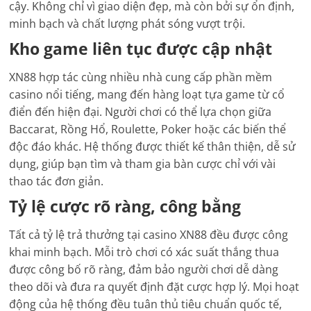
cậy. Không chỉ vì giao diện đẹp, mà còn bởi sự ổn định,
minh bạch và chất lượng phát sóng vượt trội.
Kho game liên tục được cập nhật
XN88 hợp tác cùng nhiều nhà cung cấp phần mềm
casino nổi tiếng, mang đến hàng loạt tựa game từ cổ
điển đến hiện đại. Người chơi có thể lựa chọn giữa
Baccarat, Rồng Hổ, Roulette, Poker hoặc các biến thể
độc đáo khác. Hệ thống được thiết kế thân thiện, dễ sử
dụng, giúp bạn tìm và tham gia bàn cược chỉ với vài
thao tác đơn giản.
Tỷ lệ cược rõ ràng, công bằng
Tất cả tỷ lệ trả thưởng tại casino XN88 đều được công
khai minh bạch. Mỗi trò chơi có xác suất thắng thua
được công bố rõ ràng, đảm bảo người chơi dễ dàng
theo dõi và đưa ra quyết định đặt cược hợp lý. Mọi hoạt
động của hệ thống đều tuân thủ tiêu chuẩn quốc tế,