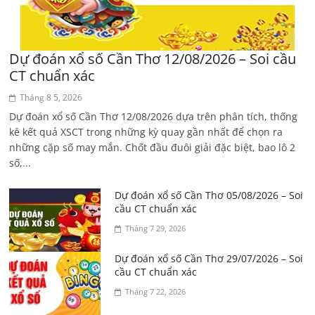
Dự đoán xổ số Cần Thơ 12/08/2026 – Soi cầu
CT chuẩn xác
Tháng 8 5, 2026
Dự đoán xổ số Cần Thơ 12/08/2026 dựa trên phân tích, thống
kê kết quả XSCT trong những kỳ quay gần nhất để chọn ra
những cặp số may mắn. Chốt đầu đuôi giải đặc biệt, bao lô 2
số,...
Dự đoán xổ số Cần Thơ 05/08/2026 – Soi
cầu CT chuẩn xác
Tháng 7 29, 2026
Dự đoán xổ số Cần Thơ 29/07/2026 – Soi
cầu CT chuẩn xác
Tháng 7 22, 2026