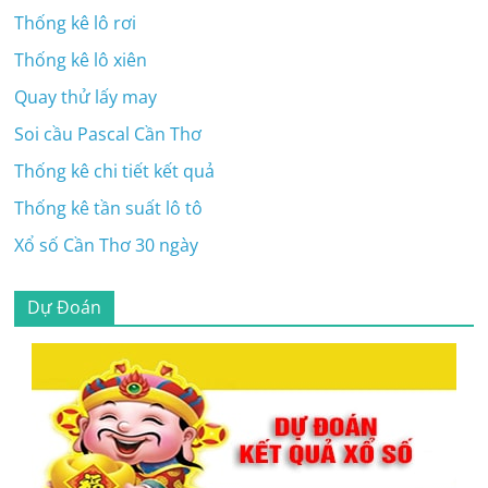
Thống kê lô rơi
Thống kê lô xiên
Quay thử lấy may
Soi cầu Pascal Cần Thơ
Thống kê chi tiết kết quả
Thống kê tần suất lô tô
Xổ số Cần Thơ 30 ngày
Dự Đoán