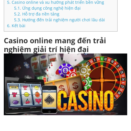
5.
Casino online và xu hướng phát triển bền vững
5.1.
Ứng dụng công nghệ hiện đại
5.2.
Hỗ trợ đa nền tảng
5.3.
Hướng đến trải nghiệm người chơi lâu dài
6.
Kết bài
Casino online mang đến trải
nghiệm giải trí hiện đại