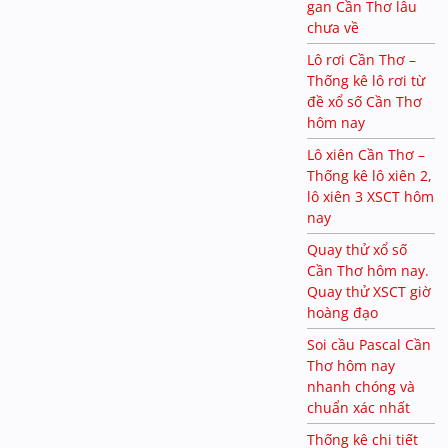
gan Cần Thơ lâu
chưa về
Lô rơi Cần Thơ –
Thống kê lô rơi từ
đề xổ số Cần Thơ
hôm nay
Lô xiên Cần Thơ –
Thống kê lô xiên 2,
lô xiên 3 XSCT hôm
nay
Quay thử xổ số
Cần Thơ hôm nay.
Quay thử XSCT giờ
hoàng đạo
Soi cầu Pascal Cần
Thơ hôm nay
nhanh chóng và
chuẩn xác nhất
Thống kê chi tiết