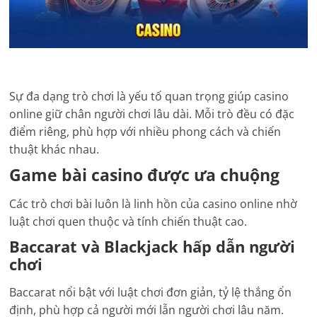
Sự đa dạng trò chơi là yếu tố quan trọng giúp casino
online giữ chân người chơi lâu dài. Mỗi trò đều có đặc
điểm riêng, phù hợp với nhiều phong cách và chiến
thuật khác nhau.
Game bài casino được ưa chuộng
Các trò chơi bài luôn là linh hồn của casino online nhờ
luật chơi quen thuộc và tính chiến thuật cao.
Baccarat và Blackjack hấp dẫn người
chơi
Baccarat nổi bật với luật chơi đơn giản, tỷ lệ thắng ổn
định, phù hợp cả người mới lẫn người chơi lâu năm.