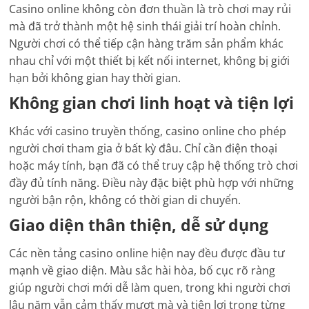
Casino online không còn đơn thuần là trò chơi may rủi
mà đã trở thành một hệ sinh thái giải trí hoàn chỉnh.
Người chơi có thể tiếp cận hàng trăm sản phẩm khác
nhau chỉ với một thiết bị kết nối internet, không bị giới
hạn bởi không gian hay thời gian.
Không gian chơi linh hoạt và tiện lợi
Khác với casino truyền thống, casino online cho phép
người chơi tham gia ở bất kỳ đâu. Chỉ cần điện thoại
hoặc máy tính, bạn đã có thể truy cập hệ thống trò chơi
đầy đủ tính năng. Điều này đặc biệt phù hợp với những
người bận rộn, không có thời gian di chuyển.
Giao diện thân thiện, dễ sử dụng
Các nền tảng casino online hiện nay đều được đầu tư
mạnh về giao diện. Màu sắc hài hòa, bố cục rõ ràng
giúp người chơi mới dễ làm quen, trong khi người chơi
lâu năm vẫn cảm thấy mượt mà và tiện lợi trong từng