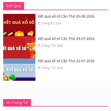
Kết Quả
Kết quả xổ số Cần Thơ 05-08-2026
Tháng 8 5, 2026
Kết quả xổ số Cần Thơ 29-07-2026
Tháng 7 29, 2026
Kết quả xổ số Cần Thơ 22-07-2026
Tháng 7 22, 2026
Về Chúng Tôi