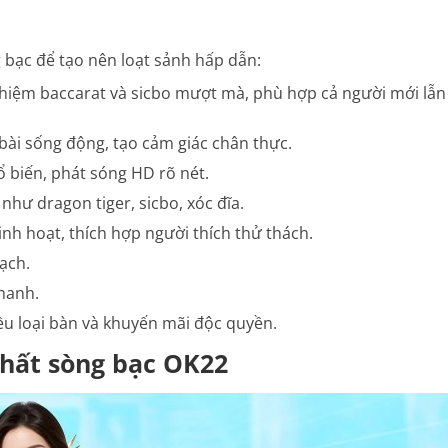
 bạc để tạo nên loạt sảnh hấp dẫn:
 nghiệm baccarat và sicbo mượt mà, phù hợp cả người mới lẫn
 bài sống động, tạo cảm giác chân thực.
 biến, phát sóng HD rõ nét.
 như dragon tiger, sicbo, xóc đĩa.
 linh hoạt, thích hợp người thích thử thách.
ạch.
nhanh.
iều loại bàn và khuyến mãi độc quyền.
hất sòng bạc OK22