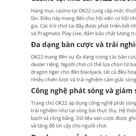
Hạng mục casino tại OK22 cung cấp mức thưởn
lần. Điều này mang đến cho hội viên cơ hội n
gia. Các trò chơi tại đây được phát triển bởi
và Pragmatic Play Live, đảm bảo chất lượng tr
Đa dạng bàn cược và trải ngh
OK22 mang đến sự đa dạng trong các bàn cược,
dealer riêng. Người chơi có thể lựa chọn từ b
dragon tiger cho đến blackjack, tất cả đều hoạ
nhiều chiến lược và trải nghiệm cảm giác sòn
Công nghệ phát sóng và giám 
Trang chủ OK22 áp dụng công nghệ phát sóng 
trải nghiệm như tại sòng bài thực thụ. Hệ th
bạch và công bằng. Dữ liệu ván cược được ghi
và tăng độ tin cậy cho người chơi.