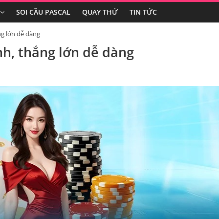
SOI CẦU PASCAL
QUAY THỬ
TIN TỨC
g lớn dễ dàng
h, thắng lớn dễ dàng