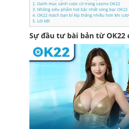
2.
Danh mục sảnh cược có trong casino OK22
3.
Những siêu phẩm hot bậc nhất sòng bạc OK22
4.
OK22 mách bạn bí kíp thắng nhiều hơn khi cượ
5.
Lời kết
Sự đầu tư bài bản từ OK22 