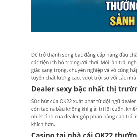
Để trở thành sòng bạc đẳng cấp hàng đầu châ
các tiện ích hỗ trợ người chơi. Mỗi lần trải 
giác sang trọng, chuyên nghiệp và vô cùng hấ
tuyến chất lượng cao, vượt trội so với các nhà 
Dealer sexy bậc nhất thị trườ
Sức hút của OK22 xuất phát từ đội ngũ dealer
còn tạo ra bầu không khí giải trí lôi cuốn, khi
nhiệt tình của dealer góp phần nâng cao trải
khích hơn.
Casino tại nhà cái OK22 thưở