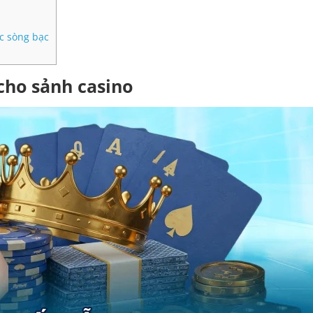
c sòng bạc
cho sảnh casino