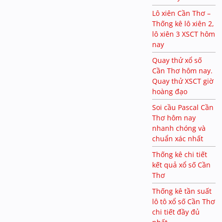
Lô xiên Cần Thơ –
Thống kê lô xiên 2,
lô xiên 3 XSCT hôm
nay
Quay thử xổ số
Cần Thơ hôm nay.
Quay thử XSCT giờ
hoàng đạo
Soi cầu Pascal Cần
Thơ hôm nay
nhanh chóng và
chuẩn xác nhất
Thống kê chi tiết
kết quả xổ số Cần
Thơ
Thống kê tần suất
lô tô xổ số Cần Thơ
chi tiết đầy đủ