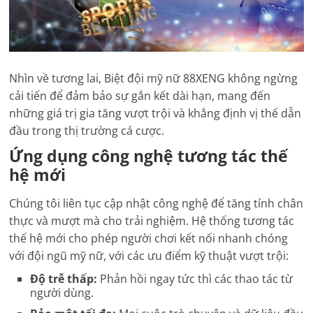
Nhìn về tương lai, Biệt đội mỹ nữ 88XENG không ngừng
cải tiến để đảm bảo sự gắn kết dài hạn, mang đến
những giá trị gia tăng vượt trội và khẳng định vị thế dẫn
đầu trong thị trường cá cược.
Ứng dụng công nghệ tương tác thế
hệ mới
Chúng tôi liên tục cập nhật công nghệ để tăng tính chân
thực và mượt mà cho trải nghiệm. Hệ thống tương tác
thế hệ mới cho phép người chơi kết nối nhanh chóng
với đội ngũ mỹ nữ, với các ưu điểm kỹ thuật vượt trội:
Độ trễ thấp:
Phản hồi ngay tức thì các thao tác từ
người dùng.