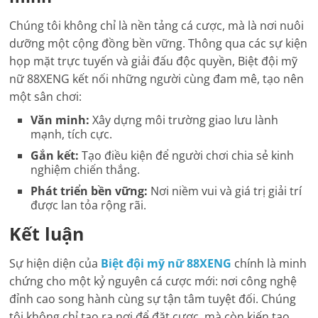
Chúng tôi không chỉ là nền tảng cá cược, mà là nơi nuôi
dưỡng một cộng đồng bền vững. Thông qua các sự kiện
họp mặt trực tuyến và giải đấu độc quyền, Biệt đội mỹ
nữ 88XENG kết nối những người cùng đam mê, tạo nên
một sân chơi:
Văn minh:
Xây dựng môi trường giao lưu lành
mạnh, tích cực.
Gắn kết:
Tạo điều kiện để người chơi chia sẻ kinh
nghiệm chiến thắng.
Phát triển bền vững:
Nơi niềm vui và giá trị giải trí
được lan tỏa rộng rãi.
Kết luận
Sự hiện diện của
Biệt đội mỹ nữ 88XENG
chính là minh
chứng cho một kỷ nguyên cá cược mới: nơi công nghệ
đỉnh cao song hành cùng sự tận tâm tuyệt đối. Chúng
tôi không chỉ tạo ra nơi để đặt cược, mà còn kiến tạo