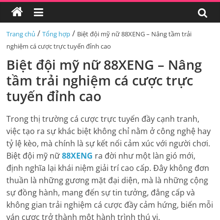
/
/
Trang chủ
Tổng hợp
Biệt đội mỹ nữ 88XENG – Nâng tầm trải
nghiệm cá cược trực tuyến đỉnh cao
Biệt đội mỹ nữ 88XENG – Nâng
tầm trải nghiệm cá cược trực
tuyến đỉnh cao
Trong thị trường cá cược trực tuyến đầy cạnh tranh,
việc tạo ra sự khác biệt không chỉ nằm ở công nghệ hay
tỷ lệ kèo, mà chính là sự kết nối cảm xúc với người chơi.
Biệt đội mỹ nữ
88XENG
ra đời như một làn gió mới,
định nghĩa lại khái niệm giải trí cao cấp. Đây không đơn
thuần là những gương mặt đại diện, mà là những cộng
sự đồng hành, mang đến sự tin tưởng, đẳng cấp và
không gian trải nghiệm cá cược đầy cảm hứng, biến mỗi
ván cược trở thành một hành trình thú vị.