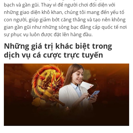
bạch và gần gũi. Thay vì để người chơi đối diện với
những giao diện khô khan, chúng tôi mang đến yếu tố
con người, giúp giảm bớt căng thẳng và tạo nên không
gian gần gũi như những sòng bạc đẳng cấp quốc tế nơi
sự phục vụ luôn được đặt lên hàng đầu.
Những giá trị khác biệt trong
dịch vụ cá cược trực tuyến