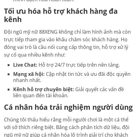
Tối ưu hóa hỗ trợ khách hàng đa
kênh
Đội ngũ mỹ nữ 88XENG không chỉ làm hình ảnh mà còn
trực tiếp tham gia vào khâu chăm sóc khách hàng. Họ
đóng vai trò là cầu nối cung cấp thông tin, hỗ trợ xử lý
sự cố qua nhiều kênh như:
Live Chat:
Hỗ trợ 24/7 trực tiếp trên nền tảng.
Mạng xã hội:
Cập nhật tin tức và ưu đãi độc quyền
nhanh nhất.
Kênh hỗ trợ chuyên biệt:
Giải quyết các vấn đề
liên quan đến tài khoản.
Cá nhân hóa trải nghiệm người dùng
Chúng tôi thấu hiểu rằng mỗi người chơi là một cá thể
với sở thích riêng biệt. Bằng cách phân tích dữ liệu, đội
ngũ mỹ nữ giúp cá nhân hóa lộ trình giải trí cho khách