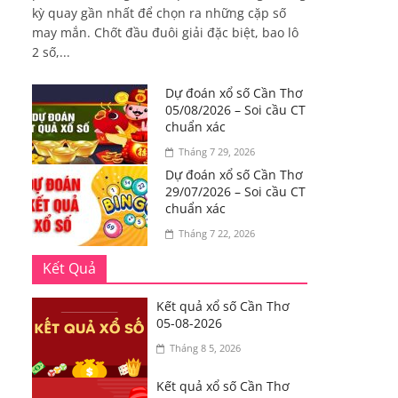
kỳ quay gần nhất để chọn ra những cặp số
may mắn. Chốt đầu đuôi giải đặc biệt, bao lô
2 số,...
Dự đoán xổ số Cần Thơ
05/08/2026 – Soi cầu CT
chuẩn xác
Tháng 7 29, 2026
Dự đoán xổ số Cần Thơ
29/07/2026 – Soi cầu CT
chuẩn xác
Tháng 7 22, 2026
Kết Quả
Kết quả xổ số Cần Thơ
05-08-2026
Tháng 8 5, 2026
Kết quả xổ số Cần Thơ