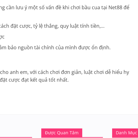
g cần lưu ý một số vấn đề khi chơi bầu cua tại Net88 để
ch đặt cược, tỷ lệ thắng, quy luật tính tiền,…
ợc
đảm bảo nguồn tài chính của mình được ổn định.
ho anh em, với cách chơi đơn giản, luật chơi dễ hiểu hy
đặt cược đạt kết quả tốt nhất.
Được Quan Tâm
Danh Mục