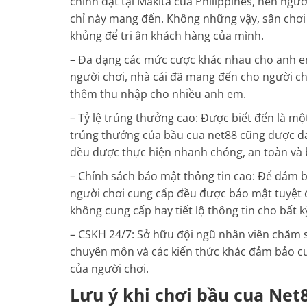
chính đặt tại Makita của Philippines, nên ngư
chỉ này mang đến. Không những vậy, sân chơi
khủng để tri ân khách hàng của mình.
– Đa dạng các mức cược khác nhau cho anh em
người chơi, nhà cái đã mang đến cho người c
thêm thu nhập cho nhiều anh em.
– Tỷ lệ trúng thưởng cao: Được biết đến là mộ
trúng thưởng của bầu cua net88 cũng được đá
đều được thực hiện nhanh chóng, an toàn và 
– Chính sách bảo mật thông tin cao: Để đảm b
người chơi cung cấp đều được bảo mật tuyệt đ
không cung cấp hay tiết lộ thông tin cho bất k
– CSKH 24/7: Sở hữu đội ngũ nhân viên chăm 
chuyên môn và các kiến thức khác đảm bảo cu
của người chơi.
Lưu ý khi chơi bầu cua Net