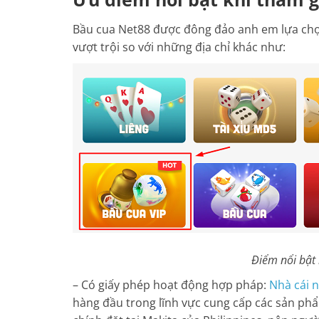
Bầu cua Net88 được đông đảo anh em lựa chọn
vượt trội so với những địa chỉ khác như:
Điểm nổi bật
– Có giấy phép hoạt động hợp pháp:
Nhà cái n
hàng đầu trong lĩnh vực cung cấp các sản phẩ