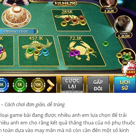
– Cách chơi đơn giản, dễ trúng
 loại game bài đang được nhiều anh em lựa chọn để trải
c nhiều anh em cho rằng kết quả thắng thua của nó phụ thuộc
n toàn dựa vào may mắn mà nó còn cần đến một số kinh