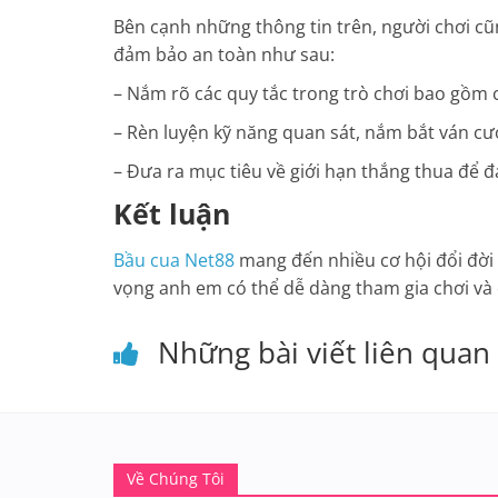
Bên cạnh những thông tin trên, người chơi cũn
đảm bảo an toàn như sau:
– Nắm rõ các quy tắc trong trò chơi bao gồm cá
– Rèn luyện kỹ năng quan sát, nắm bắt ván cư
– Đưa ra mục tiêu về giới hạn thắng thua để 
Kết luận
Bầu cua Net88
mang đến nhiều cơ hội đổi đời c
vọng anh em có thể dễ dàng tham gia chơi và 
Những bài viết liên quan
Về Chúng Tôi