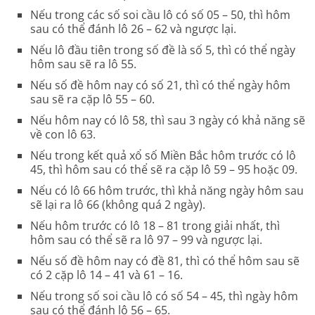
Nếu trong các số soi cầu lô có số 05 – 50, thì hôm
sau có thể đánh lô 26 – 62 và ngược lại.
Nếu lô đầu tiên trong số đề là số 5, thì có thể ngày
hôm sau sẽ ra lô 55.
Nếu số đề hôm nay có số 21, thì có thể ngày hôm
sau sẽ ra cặp lô 55 – 60.
Nếu hôm nay có lô 58, thì sau 3 ngày có khả năng sẽ
về con lô 63.
Nếu trong kết quả xổ số Miền Bắc hôm trước có lô
45, thì hôm sau có thể sẽ ra cặp lô 59 – 95 hoặc 09.
Nếu có lô 66 hôm trước, thì khả năng ngày hôm sau
sẽ lại ra lô 66 (không quá 2 ngày).
Nếu hôm trước có lô 18 – 81 trong giải nhất, thì
hôm sau có thể sẽ ra lô 97 – 99 và ngược lại.
Nếu số đề hôm nay có đề 81, thì có thể hôm sau sẽ
có 2 cặp lô 14 – 41 và 61 – 16.
Nếu trong số soi cầu lô có số 54 – 45, thì ngày hôm
sau có thể đánh lô 56 – 65.