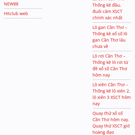
NEW88
Thống kê đầu,
đuôi câm XSCT
Hitclub web
chính xác nhất
Lô gan Cần Thơ –
Thống kê xổ số lô
gan Cần Thơ lâu
chưa về
Lô rơi Cần Thơ –
Thống kê lô rơi từ
đề xổ số Cần Thơ
hôm nay
Lô xiên Cần Thơ –
Thống kê lô xiên 2,
lô xiên 3 XSCT hôm
nay
Quay thử xổ số
Cần Thơ hôm nay.
Quay thử XSCT giờ
hoàng đạo