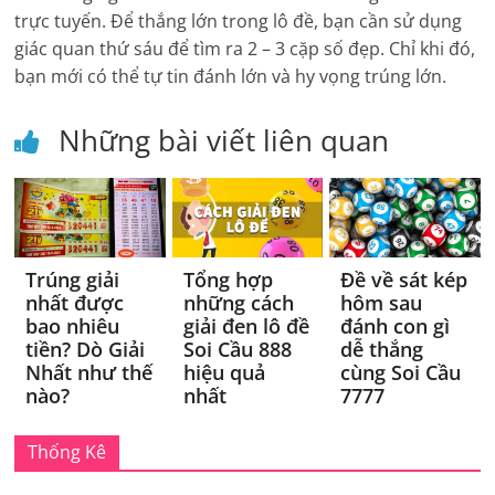
trực tuyến
. Để thắng lớn trong lô đề, bạn cần sử dụng
giác quan thứ sáu để tìm ra 2 – 3 cặp số đẹp. Chỉ khi đó,
bạn mới có thể tự tin đánh lớn và hy vọng trúng lớn.
Những bài viết liên quan
Trúng giải
Tổng hợp
Đề về sát kép
nhất được
những cách
hôm sau
bao nhiêu
giải đen lô đề
đánh con gì
tiền? Dò Giải
Soi Cầu 888
dễ thắng
Nhất như thế
hiệu quả
cùng Soi Cầu
nào?
nhất
7777
Thống Kê