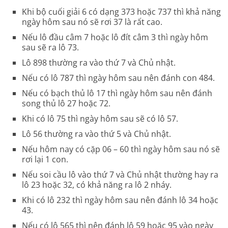
Khi bộ cuối giải 6 có dạng 373 hoặc 737 thì khả năng
ngày hôm sau nó sẽ rơi 37 là rất cao.
Nếu lô đầu câm 7 hoặc lô đít câm 3 thì ngày hôm
sau sẽ ra lô 73.
Lô 898 thường ra vào thứ 7 và Chủ nhật.
Nếu có lô 787 thì ngày hôm sau nên đánh con 484.
Nếu có bạch thủ lô 17 thì ngày hôm sau nên đánh
song thủ lô 27 hoặc 72.
Khi có lô 75 thì ngày hôm sau sẽ có lô 57.
Lô 56 thường ra vào thứ 5 và Chủ nhật.
Nếu hôm nay có cặp 06 – 60 thì ngày hôm sau nó sẽ
rơi lại 1 con.
Nếu soi cầu lô vào thứ 7 và Chủ nhật thường hay ra
lô 23 hoặc 32, có khả năng ra lô 2 nháy.
Khi có lô 232 thì ngày hôm sau nên đánh lô 34 hoặc
43.
Nếu có lô 565 thì nên đánh lô 59 hoặc 95 vào ngày