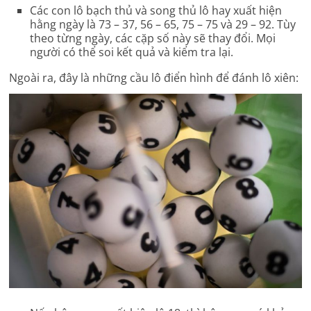
Các con lô bạch thủ và song thủ lô hay xuất hiện
hằng ngày là 73 – 37, 56 – 65, 75 – 75 và 29 – 92. Tùy
theo từng ngày, các cặp số này sẽ thay đổi. Mọi
người có thể soi kết quả và kiểm tra lại.
Ngoài ra, đây là những cầu lô điển hình để đánh lô xiên: