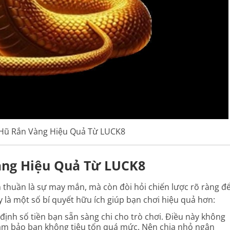
 Hũ Rắn Vàng Hiệu Quả Từ LUCK8
àng Hiệu Quả Từ LUCK8
 thuần là sự may mắn, mà còn đòi hỏi chiến lược rõ ràng đ
 là một số bí quyết hữu ích giúp bạn chơi hiệu quả hơn:
c định số tiền bạn sẵn sàng chi cho trò chơi. Điều này không
ảm bảo bạn không tiêu tốn quá mức. Nên chia nhỏ ngân