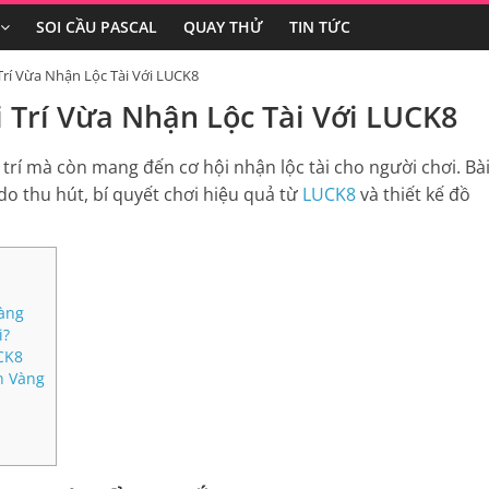
SOI CẦU PASCAL
QUAY THỬ
TIN TỨC
Trí Vừa Nhận Lộc Tài Với LUCK8
 Trí Vừa Nhận Lộc Tài Với LUCK8
 trí mà còn mang đến cơ hội nhận lộc tài cho người chơi. Bà
ý do thu hút, bí quyết chơi hiệu quả từ
LUCK8
và thiết kế đồ
àng
i?
CK8
n Vàng