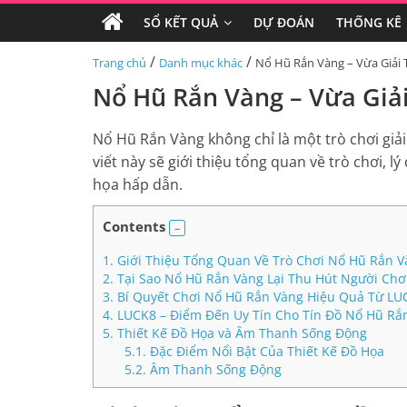
SỔ KẾT QUẢ
DỰ ĐOÁN
THỐNG KÊ
/
/
Trang chủ
Danh mục khác
Nổ Hũ Rắn Vàng – Vừa Giải 
Nổ Hũ Rắn Vàng – Vừa Giải
Nổ Hũ Rắn Vàng không chỉ là một trò chơi giải
viết này sẽ giới thiệu tổng quan về trò chơi, l
họa hấp dẫn.
Contents
1.
Giới Thiệu Tổng Quan Về Trò Chơi Nổ Hũ Rắn V
2.
Tại Sao Nổ Hũ Rắn Vàng Lại Thu Hút Người Chơ
3.
Bí Quyết Chơi Nổ Hũ Rắn Vàng Hiệu Quả Từ LU
4.
LUCK8 – Điểm Đến Uy Tín Cho Tín Đồ Nổ Hũ Rắ
5.
Thiết Kế Đồ Họa và Âm Thanh Sống Động
5.1.
Đặc Điểm Nổi Bật Của Thiết Kế Đồ Họa
5.2.
Âm Thanh Sống Động