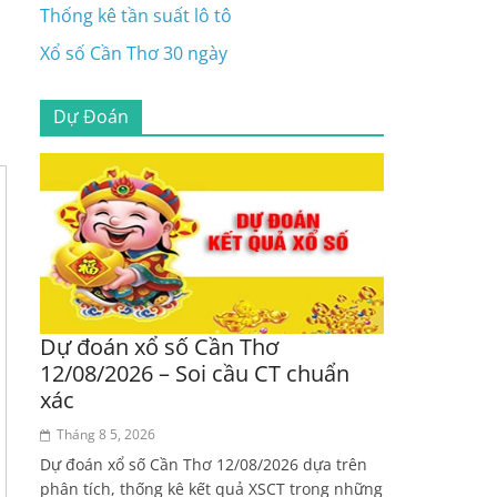
Thống kê tần suất lô tô
Xổ số Cần Thơ 30 ngày
Dự Đoán
Dự đoán xổ số Cần Thơ
12/08/2026 – Soi cầu CT chuẩn
xác
Tháng 8 5, 2026
Dự đoán xổ số Cần Thơ 12/08/2026 dựa trên
phân tích, thống kê kết quả XSCT trong những