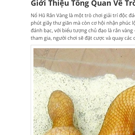
Giới Thiệu Tổng Quan Về Tr
Nổ Hũ Rắn Vàng là một trò chơi giải trí độc 
phút giây thư giãn mà còn cơ hội nhận phúc lộ
đánh bạc, với biểu tượng chủ đạo là rắn vàng
tham gia, người chơi sẽ đặt cược và quay các 