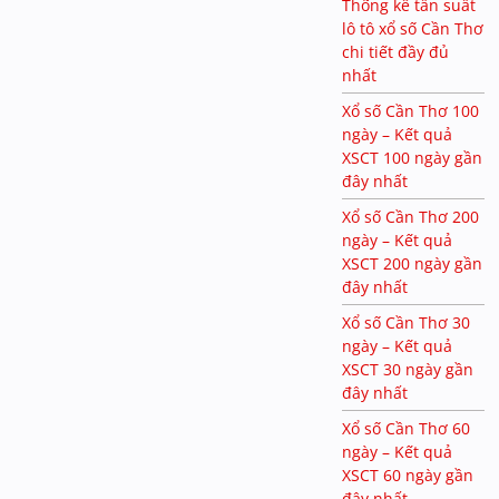
Thống kê tần suất
lô tô xổ số Cần Thơ
chi tiết đầy đủ
nhất
Xổ số Cần Thơ 100
ngày – Kết quả
XSCT 100 ngày gần
đây nhất
Xổ số Cần Thơ 200
ngày – Kết quả
XSCT 200 ngày gần
đây nhất
Xổ số Cần Thơ 30
ngày – Kết quả
XSCT 30 ngày gần
đây nhất
Xổ số Cần Thơ 60
ngày – Kết quả
XSCT 60 ngày gần
đây nhất