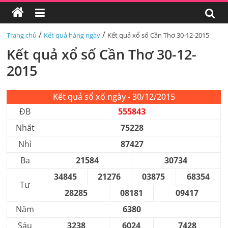
/
/
Trang chủ
Kết quả hàng ngày
Kết quả xổ số Cần Thơ 30-12-2015
Kết quả xổ số Cần Thơ 30-12-
2015
Kết quả sổ xố ngày - 30/12/2015
ĐB
555843
Nhất
75228
Nhì
87427
Ba
21584
30734
34845
21276
03875
68354
Tư
28285
08181
09417
Năm
6380
Sáu
3238
6024
7428