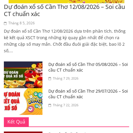
Dự đoán xổ số Cần Thơ 12/08/2026 – Soi cầu
CT chuẩn xác
Tháng 8 5, 2026
Dự đoán xổ số Cần Thơ 12/08/2026 dựa trên phân tích, thống
kê kết quả XSCT trong những kỳ quay gần nhất để chọn ra
những cặp số may mắn. Chốt đầu đuôi giải đặc biệt, bao lô 2
số,...
Dự đoán xổ số Cần Thơ 05/08/2026 – Soi
cầu CT chuẩn xác
Tháng 7 29, 2026
Dự đoán xổ số Cần Thơ 29/07/2026 – Soi
cầu CT chuẩn xác
Tháng 7 22, 2026
Kết Quả