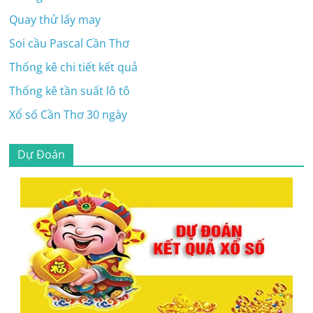
Quay thử lấy may
Soi cầu Pascal Cần Thơ
Thống kê chi tiết kết quả
Thống kê tần suất lô tô
Xổ số Cần Thơ 30 ngày
Dự Đoán