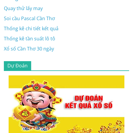
Quay thử lấy may
Soi cầu Pascal Cần Thơ
Thống kê chi tiết kết quả
Thống kê tần suất lô tô
Xổ số Cần Thơ 30 ngày
Dự Đoán