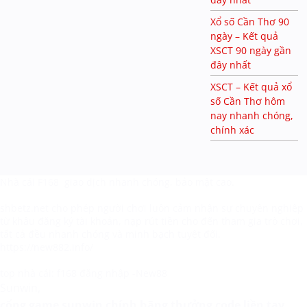
Xổ số Cần Thơ 90
ngày – Kết quả
XSCT 90 ngày gần
đây nhất
XSCT – Kết quả xổ
số Cần Thơ hôm
nay nhanh chóng,
chính xác
Nhà cái
F168
giao dịch nhanh chóng, bảo mật cao.
shbetz.net
cho phép người chơi luôn cảm nhận sự chuyên nghiệp
từ khâu đăng ký tài khoản, nạp rút tiền cho đến tham gia trò chơi,
tất cả đều nhanh chóng và minh bạch tuyệt đối.
https://new882.info/
top nhà cái:
f168 đăng nhập
-
New88
Sunwin
,
cổng game
sunwin
chính hãng thưởng code liền tay
,