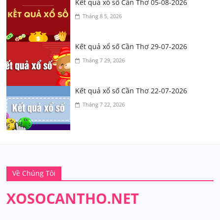
Kết quả xổ số Cần Thơ 05-08-2026
Tháng 8 5, 2026
Kết quả xổ số Cần Thơ 29-07-2026
Tháng 7 29, 2026
Kết quả xổ số Cần Thơ 22-07-2026
Tháng 7 22, 2026
Về Chúng Tôi
XOSOCANTHO.NET