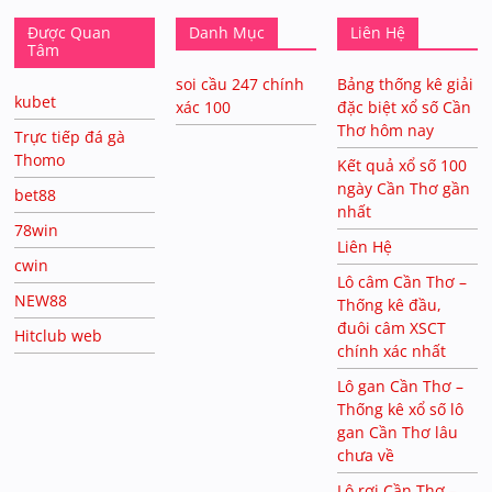
Được Quan
Danh Mục
Liên Hệ
Tâm
soi cầu 247 chính
Bảng thống kê giải
kubet
xác 100
đặc biệt xổ số Cần
Thơ hôm nay
Trực tiếp đá gà
Thomo
Kết quả xổ số 100
ngày Cần Thơ gần
bet88
nhất
78win
Liên Hệ
cwin
Lô câm Cần Thơ –
NEW88
Thống kê đầu,
đuôi câm XSCT
Hitclub web
chính xác nhất
Lô gan Cần Thơ –
Thống kê xổ số lô
gan Cần Thơ lâu
chưa về
Lô rơi Cần Thơ –