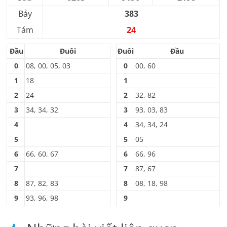
Bảy
383
Tám
24
Đầu
Đuôi
Đuôi
Đầu
0
08, 00, 05, 03
0
00, 60
1
18
1
2
24
2
32, 82
3
34, 34, 32
3
93, 03, 83
4
4
34, 34, 24
5
5
05
6
66, 60, 67
6
66, 96
7
7
87, 67
8
87, 82, 83
8
08, 18, 98
9
93, 96, 98
9