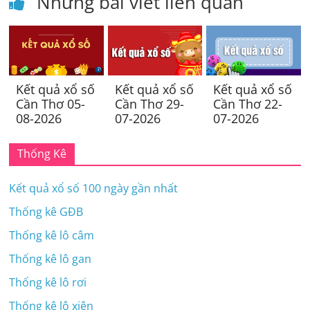
Những bài viết liên quan
Kết quả xổ số
Kết quả xổ số
Kết quả xổ số
Cần Thơ 05-
Cần Thơ 29-
Cần Thơ 22-
08-2026
07-2026
07-2026
Thống Kê
Kết quả xổ số 100 ngày gần nhất
Thống kê GĐB
Thống kê lô câm
Thống kê lô gan
Thống kê lô rơi
Thống kê lô xiên