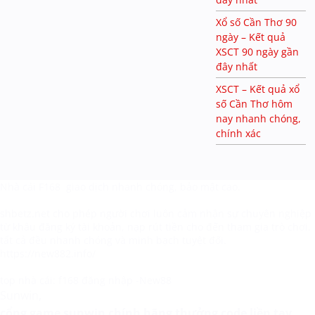
Xổ số Cần Thơ 90
ngày – Kết quả
XSCT 90 ngày gần
đây nhất
XSCT – Kết quả xổ
số Cần Thơ hôm
nay nhanh chóng,
chính xác
Nhà cái
F168
giao dịch nhanh chóng, bảo mật cao.
shbetz.net
cho phép người chơi luôn cảm nhận sự chuyên nghiệp
từ khâu đăng ký tài khoản, nạp rút tiền cho đến tham gia trò chơi,
tất cả đều nhanh chóng và minh bạch tuyệt đối.
https://new882.info/
top nhà cái:
f168 đăng nhập
-
New88
Sunwin
,
cổng game
sunwin
chính hãng thưởng code liền tay
,