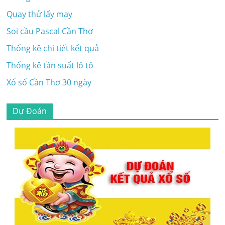
Quay thử lấy may
Soi cầu Pascal Cần Thơ
Thống kê chi tiết kết quả
Thống kê tần suất lô tô
Xổ số Cần Thơ 30 ngày
Dự Đoán