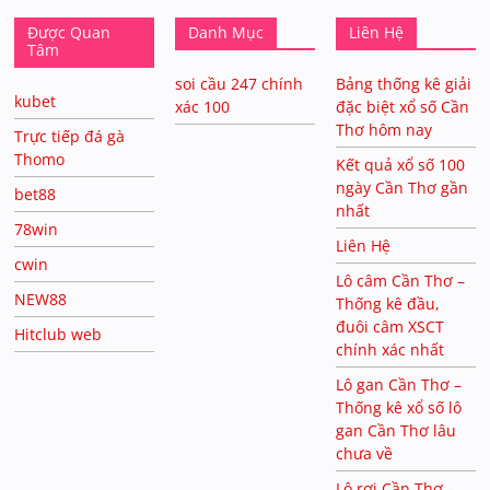
Được Quan
Danh Mục
Liên Hệ
Tâm
soi cầu 247 chính
Bảng thống kê giải
kubet
xác 100
đặc biệt xổ số Cần
Thơ hôm nay
Trực tiếp đá gà
Thomo
Kết quả xổ số 100
ngày Cần Thơ gần
bet88
nhất
78win
Liên Hệ
cwin
Lô câm Cần Thơ –
NEW88
Thống kê đầu,
đuôi câm XSCT
Hitclub web
chính xác nhất
Lô gan Cần Thơ –
Thống kê xổ số lô
gan Cần Thơ lâu
chưa về
Lô rơi Cần Thơ –