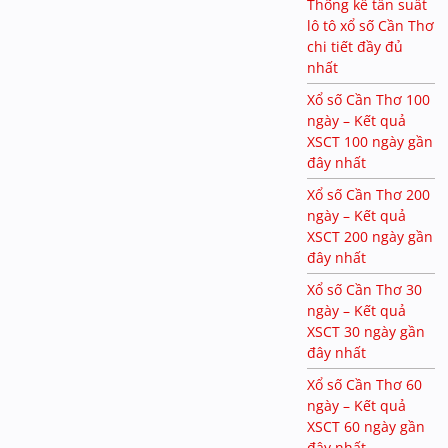
Thống kê tần suất
lô tô xổ số Cần Thơ
chi tiết đầy đủ
nhất
Xổ số Cần Thơ 100
ngày – Kết quả
XSCT 100 ngày gần
đây nhất
Xổ số Cần Thơ 200
ngày – Kết quả
XSCT 200 ngày gần
đây nhất
Xổ số Cần Thơ 30
ngày – Kết quả
XSCT 30 ngày gần
đây nhất
Xổ số Cần Thơ 60
ngày – Kết quả
XSCT 60 ngày gần
đây nhất