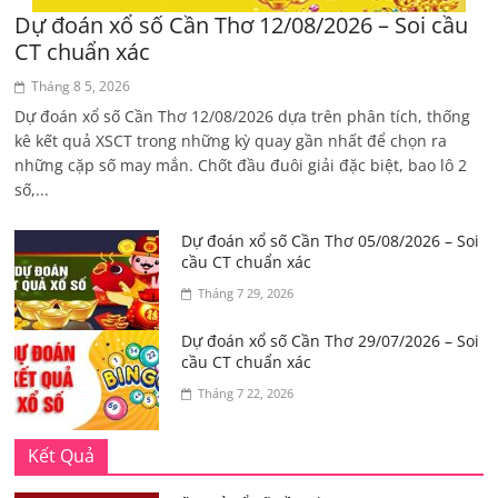
Dự đoán xổ số Cần Thơ 12/08/2026 – Soi cầu
CT chuẩn xác
Tháng 8 5, 2026
Dự đoán xổ số Cần Thơ 12/08/2026 dựa trên phân tích, thống
kê kết quả XSCT trong những kỳ quay gần nhất để chọn ra
những cặp số may mắn. Chốt đầu đuôi giải đặc biệt, bao lô 2
số,...
Dự đoán xổ số Cần Thơ 05/08/2026 – Soi
cầu CT chuẩn xác
Tháng 7 29, 2026
Dự đoán xổ số Cần Thơ 29/07/2026 – Soi
cầu CT chuẩn xác
Tháng 7 22, 2026
Kết Quả