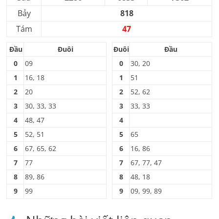
Bảy
818
Tám
47
Đầu
Đuôi
Đuôi
Đầu
0
09
0
30, 20
1
16, 18
1
51
2
20
2
52, 62
3
30, 33, 33
3
33, 33
4
48, 47
4
5
52, 51
5
65
6
67, 65, 62
6
16, 86
7
77
7
67, 77, 47
8
89, 86
8
48, 18
9
99
9
09, 99, 89