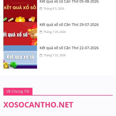
Kết quả xổ số Cần Thơ 05-08-2026
Tháng 8 5, 2026
Kết quả xổ số Cần Thơ 29-07-2026
Tháng 7 29, 2026
Kết quả xổ số Cần Thơ 22-07-2026
Tháng 7 22, 2026
Về Chúng Tôi
XOSOCANTHO.NET