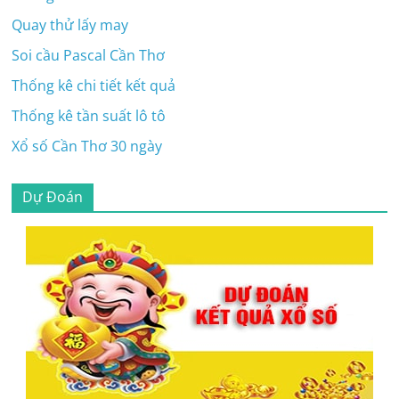
Quay thử lấy may
Soi cầu Pascal Cần Thơ
Thống kê chi tiết kết quả
Thống kê tần suất lô tô
Xổ số Cần Thơ 30 ngày
Dự Đoán