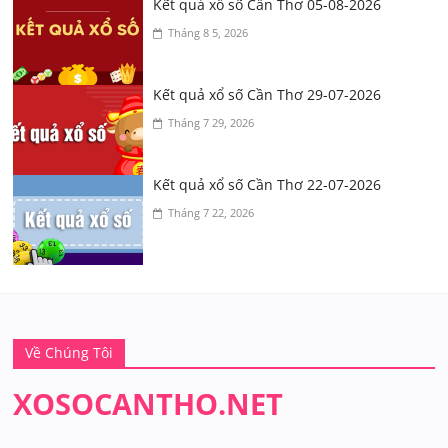
Kết quả xổ số Cần Thơ 05-08-2026
Tháng 8 5, 2026
Kết quả xổ số Cần Thơ 29-07-2026
Tháng 7 29, 2026
Kết quả xổ số Cần Thơ 22-07-2026
Tháng 7 22, 2026
Về Chúng Tôi
XOSOCANTHO.NET