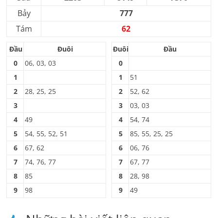
Bảy
777
Tám
62
Đầu
Đuôi
Đuôi
Đầu
0
06, 03, 03
0
1
1
51
2
28, 25, 25
2
52, 62
3
3
03, 03
4
49
4
54, 74
5
54, 55, 52, 51
5
85, 55, 25, 25
6
67, 62
6
06, 76
7
74, 76, 77
7
67, 77
8
85
8
28, 98
9
98
9
49