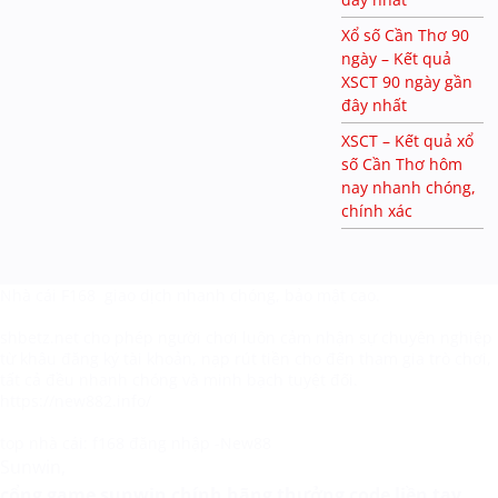
Xổ số Cần Thơ 90
ngày – Kết quả
XSCT 90 ngày gần
đây nhất
XSCT – Kết quả xổ
số Cần Thơ hôm
nay nhanh chóng,
chính xác
Nhà cái
F168
giao dịch nhanh chóng, bảo mật cao.
shbetz.net
cho phép người chơi luôn cảm nhận sự chuyên nghiệp
từ khâu đăng ký tài khoản, nạp rút tiền cho đến tham gia trò chơi,
tất cả đều nhanh chóng và minh bạch tuyệt đối.
https://new882.info/
top nhà cái:
f168 đăng nhập
-
New88
Sunwin
,
cổng game
sunwin
chính hãng thưởng code liền tay
,