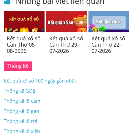
Những bài viết liên quan
Kết quả xổ số
Kết quả xổ số
Kết quả xổ số
Cần Thơ 05-
Cần Thơ 29-
Cần Thơ 22-
08-2026
07-2026
07-2026
Thống Kê
Kết quả xổ số 100 ngày gần nhất
Thống kê GĐB
Thống kê lô câm
Thống kê lô gan
Thống kê lô rơi
Thống kê lô xiên