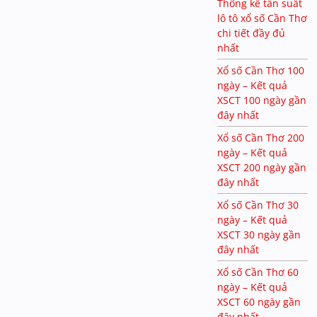
Thống kê tần suất
lô tô xổ số Cần Thơ
chi tiết đầy đủ
nhất
Xổ số Cần Thơ 100
ngày – Kết quả
XSCT 100 ngày gần
đây nhất
Xổ số Cần Thơ 200
ngày – Kết quả
XSCT 200 ngày gần
đây nhất
Xổ số Cần Thơ 30
ngày – Kết quả
XSCT 30 ngày gần
đây nhất
Xổ số Cần Thơ 60
ngày – Kết quả
XSCT 60 ngày gần
đây nhất