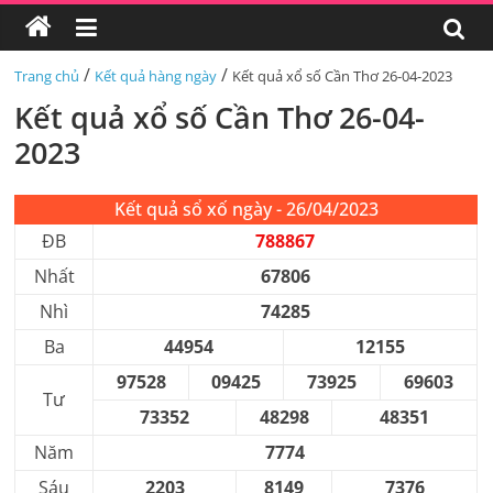
/
/
Trang chủ
Kết quả hàng ngày
Kết quả xổ số Cần Thơ 26-04-2023
Kết quả xổ số Cần Thơ 26-04-
2023
Kết quả sổ xố ngày - 26/04/2023
ĐB
788867
Nhất
67806
Nhì
74285
Ba
44954
12155
97528
09425
73925
69603
Tư
73352
48298
48351
Năm
7774
Sáu
2203
8149
7376