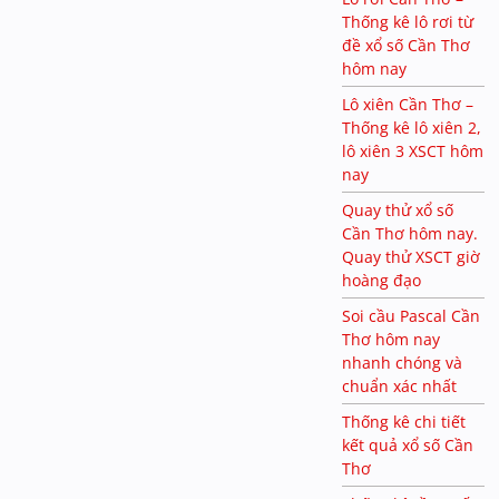
Thống kê lô rơi từ
đề xổ số Cần Thơ
hôm nay
Lô xiên Cần Thơ –
Thống kê lô xiên 2,
lô xiên 3 XSCT hôm
nay
Quay thử xổ số
Cần Thơ hôm nay.
Quay thử XSCT giờ
hoàng đạo
Soi cầu Pascal Cần
Thơ hôm nay
nhanh chóng và
chuẩn xác nhất
Thống kê chi tiết
kết quả xổ số Cần
Thơ