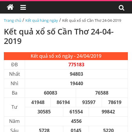
/
/
Trang chủ
Kết quả hàng ngày
Kết quả xổ số Cần Thơ 24-04-2019
Kết quả xổ số Cần Thơ 24-04-
2019
Kết quả sổ xố ngày - 24/04/2019
ĐB
775183
Nhất
94803
Nhì
19440
Ba
60083
76588
41948
86194
93597
78619
Tư
30585
61554
99842
Năm
4556
Sáu
5728
0145
5220