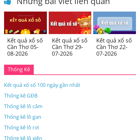
Những bài viết liên quan
Kết quả xổ số
Kết quả xổ số
Kết quả xổ số
Cần Thơ 05-
Cần Thơ 29-
Cần Thơ 22-
08-2026
07-2026
07-2026
Thống Kê
Kết quả xổ số 100 ngày gần nhất
Thống kê GĐB
Thống kê lô câm
Thống kê lô gan
Thống kê lô rơi
Thống kê lô xiên