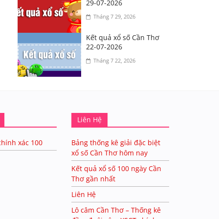
29-07-2026
Tháng 7 29, 2026
Kết quả xổ số Cần Thơ
22-07-2026
Tháng 7 22, 2026
Liên Hệ
chính xác 100
Bảng thống kê giải đặc biệt
xổ số Cần Thơ hôm nay
Kết quả xổ số 100 ngày Cần
Thơ gần nhất
Liên Hệ
Lô câm Cần Thơ – Thống kê