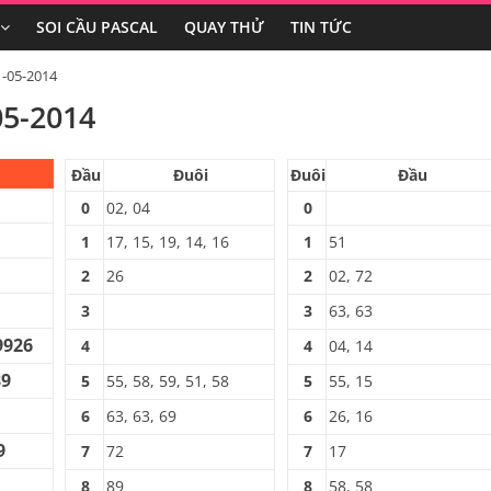
SOI CẦU PASCAL
QUAY THỬ
TIN TỨC
1-05-2014
05-2014
Đầu
Đuôi
Đuôi
Đầu
0
02, 04
0
1
17, 15, 19, 14, 16
1
51
2
26
2
02, 72
3
3
63, 63
9926
4
4
04, 14
89
5
55, 58, 59, 51, 58
5
55, 15
6
63, 63, 69
6
26, 16
9
7
72
7
17
8
89
8
58, 58