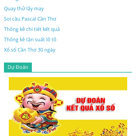
Quay thử lấy may
Soi cầu Pascal Cần Thơ
Thống kê chi tiết kết quả
Thống kê tần suất lô tô
Xổ số Cần Thơ 30 ngày
Dự Đoán