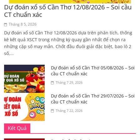
Dự đoán xổ số Cần Thơ 12/08/2026 – Soi cầu
CT chuẩn xác
Tháng 8 5, 2026
Dự đoán xổ số Cần Thơ 12/08/2026 dựa trên phân tích, thống
kê kết quả XSCT trong những kỳ quay gần nhất để chọn ra
những cặp số may mắn. Chốt đầu đuôi giải đặc biệt, bao lô 2
số,...
Dự đoán xổ số Cần Thơ 05/08/2026 – Soi
cầu CT chuẩn xác
Tháng 7 29, 2026
Dự đoán xổ số Cần Thơ 29/07/2026 – Soi
cầu CT chuẩn xác
Tháng 7 22, 2026
Kết Quả