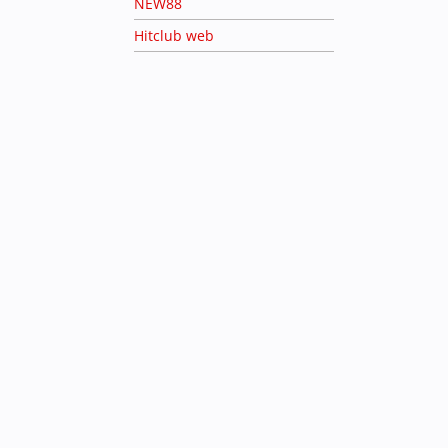
NEW88
Hitclub web