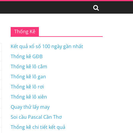
Thống Kê
Kết quả xổ số 100 ngày gần nhất
Thống kê GĐB
Thống kê lô câm
Thống kê lô gan
Thống kê lô rơi
Thống kê lô xiên
Quay thử lấy may
Soi cầu Pascal Cần Thơ
Thống kê chi tiết kết quả