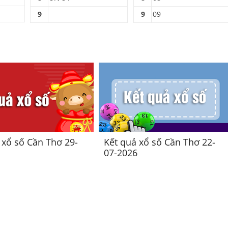
9
9
09
 xổ số Cần Thơ 29-
Kết quả xổ số Cần Thơ 22-
07-2026