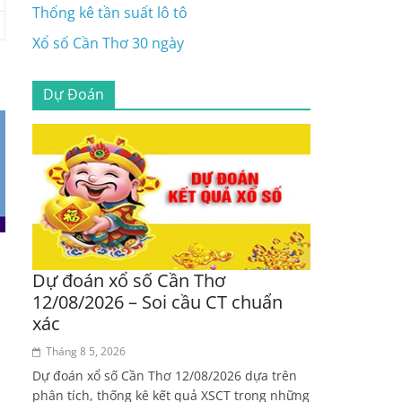
Thống kê tần suất lô tô
Xổ số Cần Thơ 30 ngày
Dự Đoán
Dự đoán xổ số Cần Thơ
12/08/2026 – Soi cầu CT chuẩn
xác
Tháng 8 5, 2026
Dự đoán xổ số Cần Thơ 12/08/2026 dựa trên
phân tích, thống kê kết quả XSCT trong những