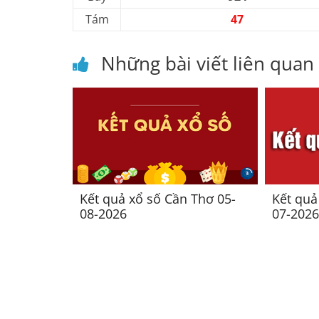
Tám
47
Những bài viết liên quan
Kết quả xổ số Cần Thơ 05-
Kết quả
08-2026
07-2026