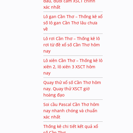
đầu, đuôi câm XSCT chính
xác nhất
Lô gan Cần Thơ – Thống kê xổ
số lô gan Cần Thơ lâu chưa
về
Lô rơi Cần Thơ – Thống kê lô
rơi từ đề xổ số Cần Thơ hôm
nay
Lô xiên Cần Thơ – Thống kê lô
xiên 2, lô xiên 3 XSCT hôm
nay
Quay thử xổ số Cần Thơ hôm
nay. Quay thử XSCT giờ
hoàng đạo
Soi cầu Pascal Cần Thơ hôm
nay nhanh chóng và chuẩn
xác nhất
Thống kê chi tiết kết quả xổ
số Cần Thơ