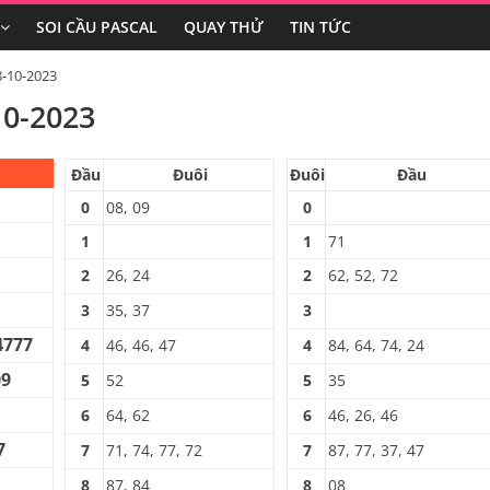
SOI CẦU PASCAL
QUAY THỬ
TIN TỨC
8-10-2023
10-2023
Đầu
Đuôi
Đuôi
Đầu
0
08, 09
0
1
1
71
2
26, 24
2
62, 52, 72
3
35, 37
3
4777
4
46, 46, 47
4
84, 64, 74, 24
09
5
52
5
35
6
64, 62
6
46, 26, 46
7
7
71, 74, 77, 72
7
87, 77, 37, 47
8
87, 84
8
08