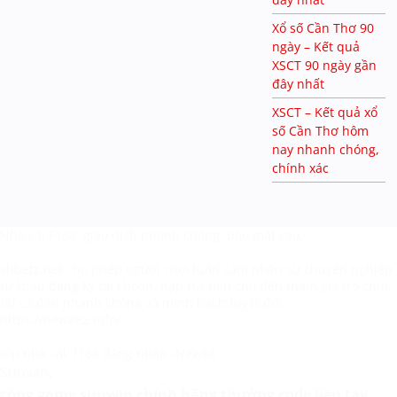
Xổ số Cần Thơ 90
ngày – Kết quả
XSCT 90 ngày gần
đây nhất
XSCT – Kết quả xổ
số Cần Thơ hôm
nay nhanh chóng,
chính xác
Nhà cái
F168
giao dịch nhanh chóng, bảo mật cao.
shbetz.net
cho phép người chơi luôn cảm nhận sự chuyên nghiệp
từ khâu đăng ký tài khoản, nạp rút tiền cho đến tham gia trò chơi,
tất cả đều nhanh chóng và minh bạch tuyệt đối.
https://new882.info/
top nhà cái:
f168 đăng nhập
-
New88
Sunwin
,
cổng game
sunwin
chính hãng thưởng code liền tay
,