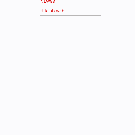
NEW88
Hitclub web