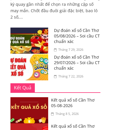
kỳ quay gần nhất để chọn ra những cặp số
may mắn. Chốt đầu đuôi giải đặc biệt, bao lô
2 số,...
Dự đoán xổ số Cần Thơ
05/08/2026 – Soi cầu CT
chuẩn xác
Tháng 7 29, 2026
Dự đoán xổ số Cần Thơ
29/07/2026 – Soi cầu CT
chuẩn xác
Tháng 7 22, 2026
Kết Quả
Kết quả xổ số Cần Thơ
05-08-2026
Tháng 8 5, 2026
Kết quả xổ số Cần Thơ