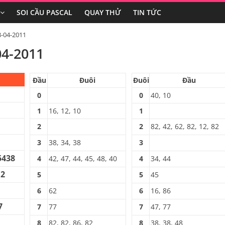
SOI CẦU PASCAL
QUAY THỬ
TIN TỨC
3-04-2011
04-2011
Đầu
Đuôi
Đuôi
Đầu
0
0
40, 10
1
16, 12, 10
1
2
2
82, 42, 62, 82, 12, 82
3
38, 34, 38
3
5438
4
42, 47, 44, 45, 48, 40
4
34, 44
12
5
5
45
6
62
6
16, 86
7
7
77
7
47, 77
8
82, 82, 86, 82
8
38, 38, 48