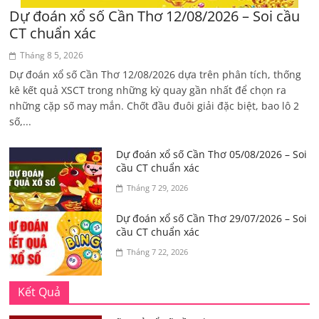
Dự đoán xổ số Cần Thơ 12/08/2026 – Soi cầu
CT chuẩn xác
Tháng 8 5, 2026
Dự đoán xổ số Cần Thơ 12/08/2026 dựa trên phân tích, thống
kê kết quả XSCT trong những kỳ quay gần nhất để chọn ra
những cặp số may mắn. Chốt đầu đuôi giải đặc biệt, bao lô 2
số,...
Dự đoán xổ số Cần Thơ 05/08/2026 – Soi
cầu CT chuẩn xác
Tháng 7 29, 2026
Dự đoán xổ số Cần Thơ 29/07/2026 – Soi
cầu CT chuẩn xác
Tháng 7 22, 2026
Kết Quả