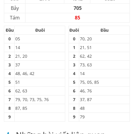
Bảy
705
Tám
85
Đầu
Đuôi
Đuôi
Đầu
0
05
0
70, 20
1
14
1
21, 51
2
21, 20
2
62, 42
3
37
3
73, 63
4
48, 46, 42
4
14
5
51
5
75, 05, 85
6
62, 63
6
46, 76
7
79, 70, 73, 75, 76
7
37, 87
8
87, 85
8
48
9
9
79