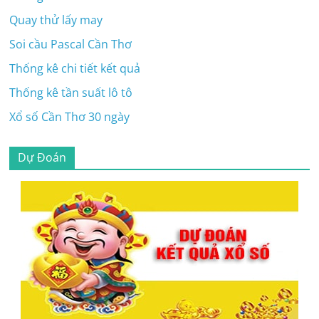
Quay thử lấy may
Soi cầu Pascal Cần Thơ
Thống kê chi tiết kết quả
Thống kê tần suất lô tô
Xổ số Cần Thơ 30 ngày
Dự Đoán