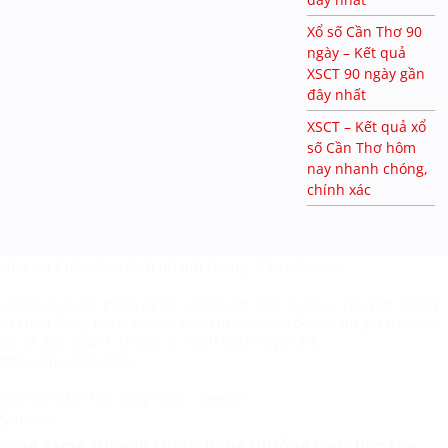
Xổ số Cần Thơ 90
ngày – Kết quả
XSCT 90 ngày gần
đây nhất
XSCT – Kết quả xổ
số Cần Thơ hôm
nay nhanh chóng,
chính xác
Nhà cái
F168
giao dịch nhanh chóng, bảo mật cao.
shbetz.net
cho phép người chơi luôn cảm nhận sự chuyên nghiệp
từ khâu đăng ký tài khoản, nạp rút tiền cho đến tham gia trò chơi,
tất cả đều nhanh chóng và minh bạch tuyệt đối.
https://new882.info/
top nhà cái:
f168 đăng nhập
-
New88
Sunwin
,
cổng game
sunwin
chính hãng thưởng code liền tay
,