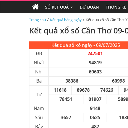
SỔ KẾT QUẢ
DỰ ĐOÁN
THỐNG KÊ
/
/
Trang chủ
Kết quả hàng ngày
Kết quả xổ số Cần Thơ 0
Kết quả xổ số Cần Thơ 09-
Kết quả sổ xố ngày - 09/07/2025
ĐB
247501
Nhất
94819
Nhì
69603
Ba
38386
60998
11618
89678
74626
9
Tư
78451
01907
589
Năm
9148
Sáu
3657
0625
183
Bảy
487