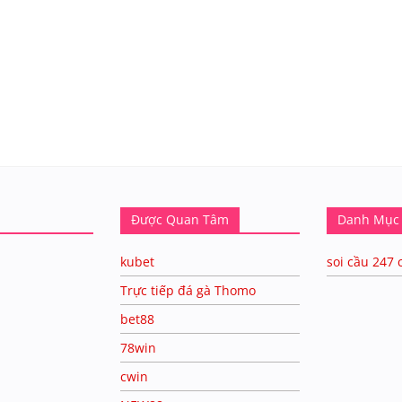
Được Quan Tâm
Danh Mục
kubet
soi cầu 247 
Trực tiếp đá gà Thomo
bet88
78win
cwin