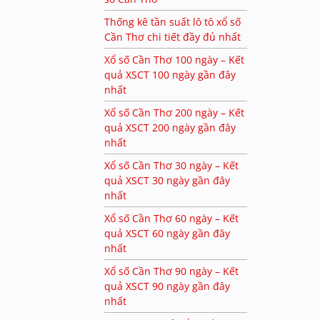
Thống kê tần suất lô tô xổ số
Cần Thơ chi tiết đầy đủ nhất
Xổ số Cần Thơ 100 ngày – Kết
quả XSCT 100 ngày gần đây
nhất
Xổ số Cần Thơ 200 ngày – Kết
quả XSCT 200 ngày gần đây
nhất
Xổ số Cần Thơ 30 ngày – Kết
quả XSCT 30 ngày gần đây
nhất
Xổ số Cần Thơ 60 ngày – Kết
quả XSCT 60 ngày gần đây
nhất
Xổ số Cần Thơ 90 ngày – Kết
quả XSCT 90 ngày gần đây
nhất