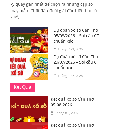
kỳ quay gần nhất để chọn ra những cặp số
may mắn. Chốt đầu đuôi giải đặc biệt, bao lô
2 số,...
Dự đoán xổ số Cần Thơ
05/08/2026 – Soi cầu CT
chuẩn xác
Tháng 7 29, 2026
Dự đoán xổ số Cần Thơ
29/07/2026 – Soi cầu CT
chuẩn xác
Tháng 7 22, 2026
Kết Quả
Kết quả xổ số Cần Thơ
05-08-2026
Tháng 8 5, 2026
Kết quả xổ số Cần Thơ