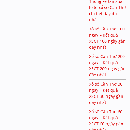
Thống kê tần suất
lô tô xổ số Cần Thơ
chi tiết đầy đủ
nhất
Xổ số Cần Thơ 100
ngày – Kết quả
XSCT 100 ngày gần
đây nhất
Xổ số Cần Thơ 200
ngày – Kết quả
XSCT 200 ngày gần
đây nhất
Xổ số Cần Thơ 30
ngày – Kết quả
XSCT 30 ngày gần
đây nhất
Xổ số Cần Thơ 60
ngày – Kết quả
XSCT 60 ngày gần
đây nhất