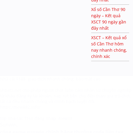
Xổ số Cần Thơ 90
ngày – Kết quả
XSCT 90 ngày gần
đây nhất
XSCT – Kết quả xổ
số Cần Thơ hôm
nay nhanh chóng,
chính xác
Nhà cái
F168
giao dịch nhanh chóng, bảo mật cao.
shbetz.net
cho phép người chơi luôn cảm nhận sự chuyên nghiệp
từ khâu đăng ký tài khoản, nạp rút tiền cho đến tham gia trò chơi,
tất cả đều nhanh chóng và minh bạch tuyệt đối.
https://new882.info/
top nhà cái:
f168 đăng nhập
-
New88
Sunwin
,
cổng game
sunwin
chính hãng thưởng code liền tay
,