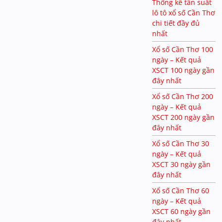
Thống kê tần suất
lô tô xổ số Cần Thơ
chi tiết đầy đủ
nhất
Xổ số Cần Thơ 100
ngày – Kết quả
XSCT 100 ngày gần
đây nhất
Xổ số Cần Thơ 200
ngày – Kết quả
XSCT 200 ngày gần
đây nhất
Xổ số Cần Thơ 30
ngày – Kết quả
XSCT 30 ngày gần
đây nhất
Xổ số Cần Thơ 60
ngày – Kết quả
XSCT 60 ngày gần
đây nhất