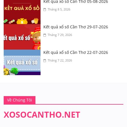
Kết quả xổ số Cần Thơ 05-08-2026
Tháng 8 5, 2026
Kết quả xổ số Cần Thơ 29-07-2026
Tháng 7 29, 2026
Kết quả xổ số Cần Thơ 22-07-2026
Tháng 7 22, 2026
Về Chúng Tôi
XOSOCANTHO.NET