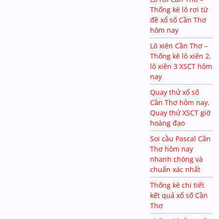
Thống kê lô rơi từ
đề xổ số Cần Thơ
hôm nay
Lô xiên Cần Thơ –
Thống kê lô xiên 2,
lô xiên 3 XSCT hôm
nay
Quay thử xổ số
Cần Thơ hôm nay.
Quay thử XSCT giờ
hoàng đạo
Soi cầu Pascal Cần
Thơ hôm nay
nhanh chóng và
chuẩn xác nhất
Thống kê chi tiết
kết quả xổ số Cần
Thơ