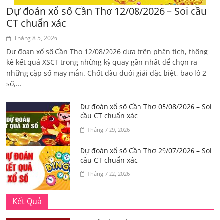
Dự đoán xổ số Cần Thơ 12/08/2026 – Soi cầu
CT chuẩn xác
Tháng 8 5, 2026
Dự đoán xổ số Cần Thơ 12/08/2026 dựa trên phân tích, thống
kê kết quả XSCT trong những kỳ quay gần nhất để chọn ra
những cặp số may mắn. Chốt đầu đuôi giải đặc biệt, bao lô 2
số,...
Dự đoán xổ số Cần Thơ 05/08/2026 – Soi
cầu CT chuẩn xác
Tháng 7 29, 2026
Dự đoán xổ số Cần Thơ 29/07/2026 – Soi
cầu CT chuẩn xác
Tháng 7 22, 2026
Kết Quả