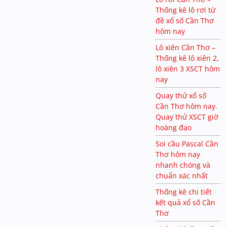
Thống kê lô rơi từ
đề xổ số Cần Thơ
hôm nay
Lô xiên Cần Thơ –
Thống kê lô xiên 2,
lô xiên 3 XSCT hôm
nay
Quay thử xổ số
Cần Thơ hôm nay.
Quay thử XSCT giờ
hoàng đạo
Soi cầu Pascal Cần
Thơ hôm nay
nhanh chóng và
chuẩn xác nhất
Thống kê chi tiết
kết quả xổ số Cần
Thơ