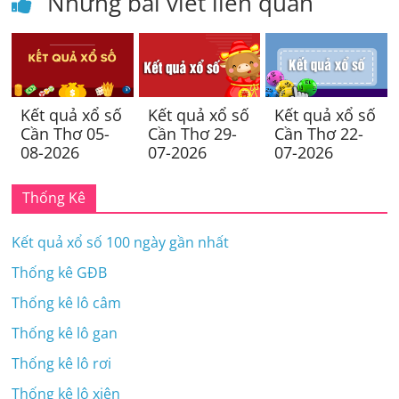
Những bài viết liên quan
Kết quả xổ số
Kết quả xổ số
Kết quả xổ số
Cần Thơ 05-
Cần Thơ 29-
Cần Thơ 22-
08-2026
07-2026
07-2026
Thống Kê
Kết quả xổ số 100 ngày gần nhất
Thống kê GĐB
Thống kê lô câm
Thống kê lô gan
Thống kê lô rơi
Thống kê lô xiên