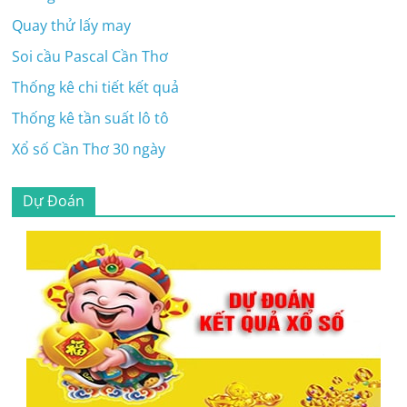
Quay thử lấy may
Soi cầu Pascal Cần Thơ
Thống kê chi tiết kết quả
Thống kê tần suất lô tô
Xổ số Cần Thơ 30 ngày
Dự Đoán