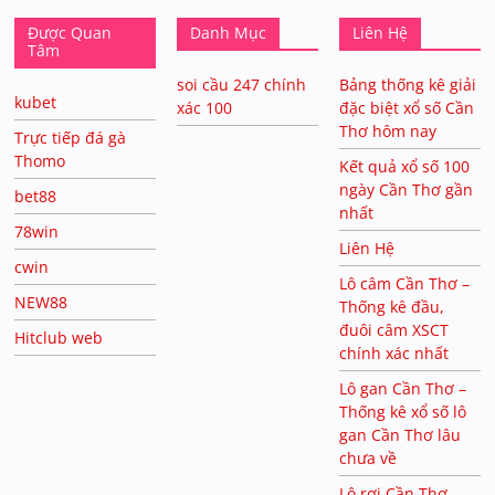
Được Quan
Danh Mục
Liên Hệ
Tâm
soi cầu 247 chính
Bảng thống kê giải
kubet
xác 100
đặc biệt xổ số Cần
Thơ hôm nay
Trực tiếp đá gà
Thomo
Kết quả xổ số 100
ngày Cần Thơ gần
bet88
nhất
78win
Liên Hệ
cwin
Lô câm Cần Thơ –
NEW88
Thống kê đầu,
đuôi câm XSCT
Hitclub web
chính xác nhất
Lô gan Cần Thơ –
Thống kê xổ số lô
gan Cần Thơ lâu
chưa về
Lô rơi Cần Thơ –