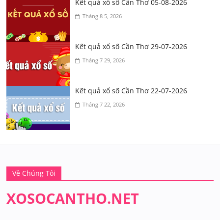
Kết quả xổ số Cần Thơ 05-08-2026
Tháng 8 5, 2026
Kết quả xổ số Cần Thơ 29-07-2026
Tháng 7 29, 2026
Kết quả xổ số Cần Thơ 22-07-2026
Tháng 7 22, 2026
Về Chúng Tôi
XOSOCANTHO.NET