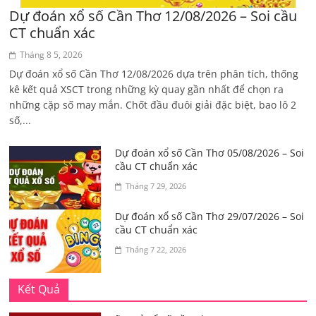
Dự đoán xổ số Cần Thơ 12/08/2026 – Soi cầu
CT chuẩn xác
Tháng 8 5, 2026
Dự đoán xổ số Cần Thơ 12/08/2026 dựa trên phân tích, thống
kê kết quả XSCT trong những kỳ quay gần nhất để chọn ra
những cặp số may mắn. Chốt đầu đuôi giải đặc biệt, bao lô 2
số,...
Dự đoán xổ số Cần Thơ 05/08/2026 – Soi
cầu CT chuẩn xác
Tháng 7 29, 2026
Dự đoán xổ số Cần Thơ 29/07/2026 – Soi
cầu CT chuẩn xác
Tháng 7 22, 2026
Kết Quả